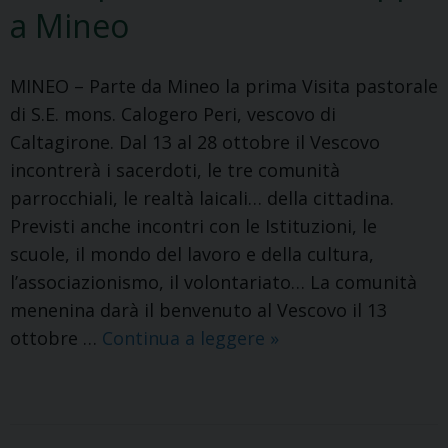
di
a Mineo
AC.
MINEO – Parte da Mineo la prima Visita pastorale
di S.E. mons. Calogero Peri, vescovo di
Caltagirone. Dal 13 al 28 ottobre il Vescovo
incontrerà i sacerdoti, le tre comunità
parrocchiali, le realtà laicali… della cittadina.
Previsti anche incontri con le Istituzioni, le
scuole, il mondo del lavoro e della cultura,
l’associazionismo, il volontariato… La comunità
menenina darà il benvenuto al Vescovo il 13
Visita
ottobre …
Continua a leggere
»
pastorale.
Prima
tappa