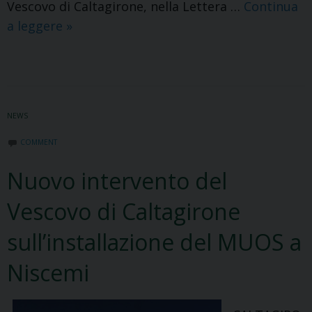
Vescovo di Caltagirone, nella Lettera …
Continua
Lettera
a leggere
»
pastorale
sull’Anno
della
Fede
NEWS
COMMENT
Nuovo intervento del
Vescovo di Caltagirone
sull’installazione del MUOS a
Niscemi