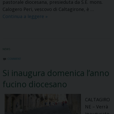
pastorale diocesana, presieduta da S.E. mons.
Calogero Peri, vescovo di Caltagirone, è …
Famiglia
Continua a leggere
»
e
Concilio.
Gli
orizzonti
NEWS
della
Chiesa
COMMENT
calatina
Si inaugura domenica l’anno
per
l’anno
fucino diocesano
pastorale
CALTAGIRO
NE – Verrà
inaugurato