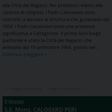
alla Città dei Ragazzi. Per problemi relativi alla
carenza di religiosi, i Padri Canossiani sono
costretti a lasciare la struttura che guidavano dal
1954. I Padri Canossiani sono una presenza
significativa a Caltagirone. Il primo loro luogo
pastorale è stato la Città dei Ragazzi, che
animano dal 19 settembre 1954, giorno nel …
I
Continua a leggere
»
Padri
Canossiani
lasciano
la
“Citta’
« Pagina precedente
Pagina successiva »
dei
Il Vescovo
Ragazzi”