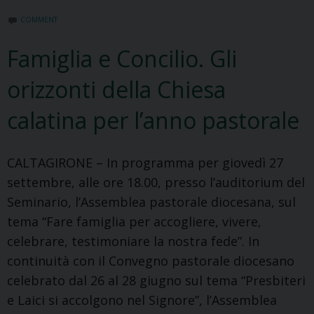
le
iscrizioni
COMMENT
alla
Famiglia e Concilio. Gli
Scuola
Teologica
orizzonti della Chiesa
di
calatina per l’anno pastorale
Base
“I.
Marcino’”
CALTAGIRONE – In programma per giovedì 27
settembre, alle ore 18.00, presso l’auditorium del
Seminario, l’Assemblea pastorale diocesana, sul
tema “Fare famiglia per accogliere, vivere,
celebrare, testimoniare la nostra fede”. In
continuità con il Convegno pastorale diocesano
celebrato dal 26 al 28 giugno sul tema “Presbiteri
e Laici si accolgono nel Signore”, l’Assemblea