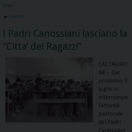
a
NEWS
Mineo
COMMENT
I Padri Canossiani lasciano la
“Citta’ dei Ragazzi”
CALTAGIRO
NE – Dal
prossimo 7
luglio si
interrompe
l’attività
pastorale
dei Padri
Canossiani