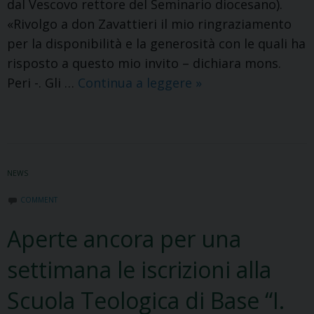
dal Vescovo rettore del Seminario diocesano).
«Rivolgo a don Zavattieri il mio ringraziamento
per la disponibilità e la generosità con le quali ha
risposto a questo mio invito – dichiara mons.
Don
Peri -. Gli …
Continua a leggere
»
Gianni
Zavattieri
è
il
NEWS
nuovo
vicario
COMMENT
generale
Aperte ancora per una
settimana le iscrizioni alla
Scuola Teologica di Base “I.