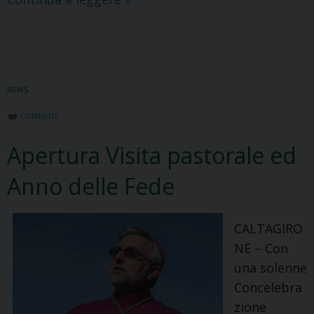
inaugura
domenica
l’anno
fucino
NEWS
diocesano
COMMENT
Apertura Visita pastorale ed
Anno delle Fede
CALTAGIRO
NE – Con
una solenne
Concelebra
zione