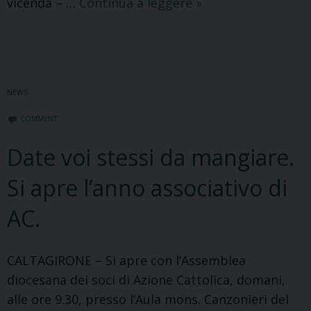
Nuovo
vicenda – …
Continua a leggere
»
intervento
del
Vescovo
di
NEWS
Caltagirone
sull’installazione
COMMENT
del
Date voi stessi da mangiare.
MUOS
a
Si apre l’anno associativo di
Niscemi
AC.
CALTAGIRONE – Si apre con l’Assemblea
diocesana dei soci di Azione Cattolica, domani,
alle ore 9.30, presso l’Aula mons. Canzonieri del