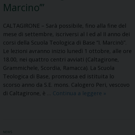
Marcino’”
CALTAGIRONE – Sarà possibile, fino alla fine del
mese di settembre, iscriversi al I ed al II anno dei
corsi della Scuola Teologica di Base “I. Marcinò”.
Le lezioni avranno inizio lunedì 1 ottobre, alle ore
18.00, nei quattro centri avviati (Caltagirone,
Grammichele, Scordia, Ramacca). La Scuola
Teologica di Base, promossa ed istituita lo
scorso anno da S.E. mons. Calogero Peri, vescovo
Aperte
di Caltagirone, è …
Continua a leggere
»
ancora
per
una
settimana
NEWS