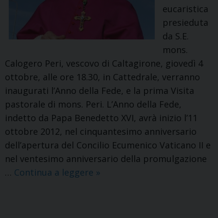
eucaristica
presieduta
da S.E.
mons.
Calogero Peri, vescovo di Caltagirone, giovedì 4
ottobre, alle ore 18.30, in Cattedrale, verranno
inaugurati l’Anno della Fede, e la prima Visita
pastorale di mons. Peri. L’Anno della Fede,
indetto da Papa Benedetto XVI, avrà inizio l’11
ottobre 2012, nel cinquantesimo anniversario
dell’apertura del Concilio Ecumenico Vaticano II e
nel ventesimo anniversario della promulgazione
Apertura
…
Continua a leggere
»
Visita
pastorale
ed