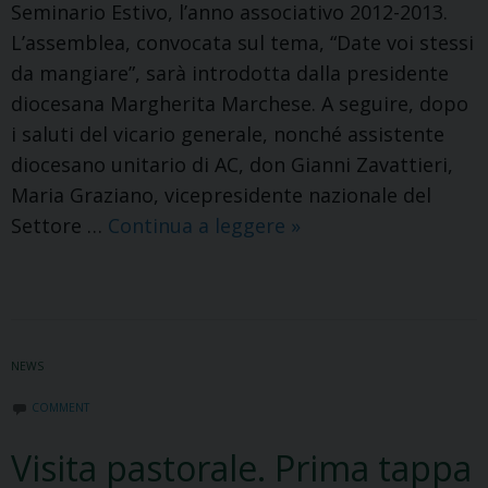
Seminario Estivo, l’anno associativo 2012-2013.
L’assemblea, convocata sul tema, “Date voi stessi
da mangiare”, sarà introdotta dalla presidente
diocesana Margherita Marchese. A seguire, dopo
i saluti del vicario generale, nonché assistente
diocesano unitario di AC, don Gianni Zavattieri,
Maria Graziano, vicepresidente nazionale del
Date
Settore …
Continua a leggere
»
voi
stessi
da
mangiare.
NEWS
Si
apre
COMMENT
l’anno
Visita pastorale. Prima tappa
associativo