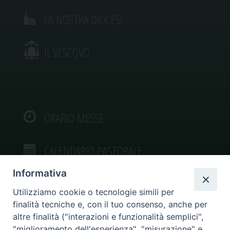
LA NOSTRA DIOCESI
IL VESCOVO
ORARIO MESSE
CALENDARIO PASTORALE
Informativa
Utilizziamo cookie o tecnologie simili per
finalità tecniche e, con il tuo consenso, anche per
VIDEOGALLERY
altre finalità ("interazioni e funzionalità semplici",
"miglioramento dell'esperienza", "misurazione" e