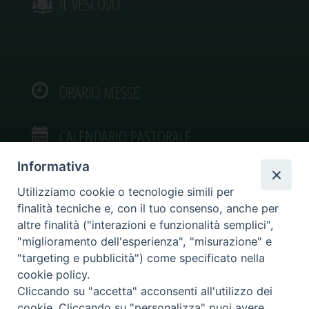
IL VESCOVO
ORARIO MESSE
CALENDARIO PASTORALE
Informativa
Utilizziamo cookie o tecnologie simili per
finalità tecniche e, con il tuo consenso, anche per
VIDEOGALLERY
altre finalità ("interazioni e funzionalità semplici",
"miglioramento dell'esperienza", "misurazione" e
"targeting e pubblicità") come specificato nella
PHOTOGALLERY
cookie policy.
Cliccando su "accetta" acconsenti all'utilizzo dei
cookie. Cliccando su "personalizza" puoi avere