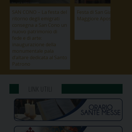
SAN CONO – La festa del
Festa di San Giacomo
ritorno degli emigrati
Maggiore Apostolo 2026
consegna a San Cono un
nuovo patrimonio di
fede e di arte:
inaugurazione della
monumentale pala
d’altare dedicata al Santo
Patrono
LINK UTILI