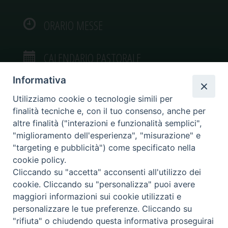
ORARIO MESSE
CALENDARIO PASTORALE
Informativa
Utilizziamo cookie o tecnologie simili per
finalità tecniche e, con il tuo consenso, anche per
VIDEOGALLERY
altre finalità ("interazioni e funzionalità semplici",
"miglioramento dell'esperienza", "misurazione" e
"targeting e pubblicità") come specificato nella
PHOTOGALLERY
cookie policy.
Cliccando su "accetta" acconsenti all'utilizzo dei
cookie. Cliccando su "personalizza" puoi avere
maggiori informazioni sui cookie utilizzati e
personalizzare le tue preferenze. Cliccando su
Diocesi di Caltagirone
"rifiuta" o chiudendo questa informativa proseguirai
Piazza San Francesco d’Assisi, 9 – tel. 0933.34186 – fax 0933.820590 e-mail: