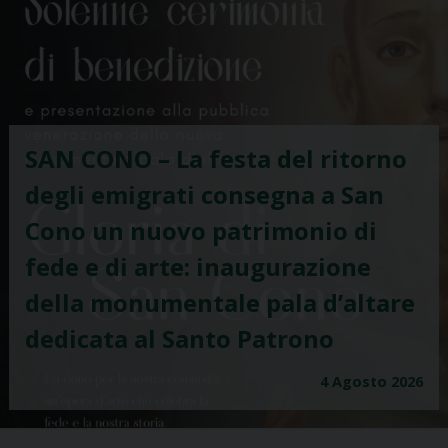
Una festa per l’intera Chiesa
calatina: due nuovi sacerdoti e
un nuovo diacono saranno
ordinati nella Solenne
Celebrazione Eucaristica
presieduta dal Vescovo Mons.
Calogero Peri.
25 Giugno 2026