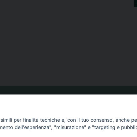
ORARIO MESSE
imili per finalità tecniche e, con il tuo consenso, anche per 
CALENDARIO PASTORALE
amento dell'esperienza", "misurazione" e "targeting e pubbli