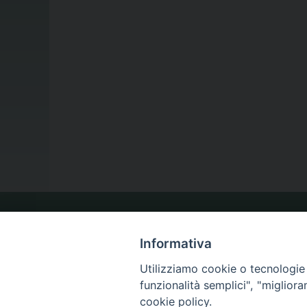
LA NOSTRA DIOCESI
Informativa
Utilizziamo cookie o tecnologie s
IL VESCOVO
funzionalità semplici", "miglior
cookie policy.