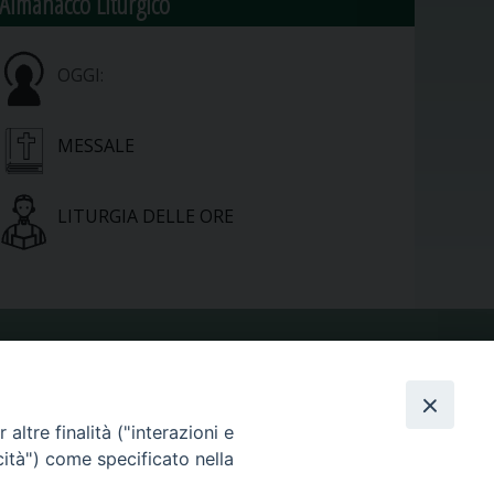
Almanacco Liturgico
OGGI:
MESSALE
LITURGIA DELLE ORE
VIDEOGALLERY
altre finalità ("interazioni e
PHOTOGALLERY
cità") come specificato nella