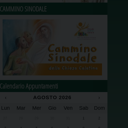
CAMMINO SINODALE
Calendario Appuntamenti
‹
AGOSTO 2026
›
Lun
Mar
Mer
Gio
Ven
Sab
Dom
27
28
29
30
31
1
2