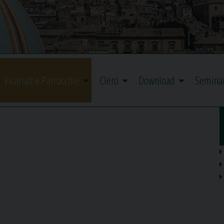
Vicariati e Parrocchie
Clero
Download
Semina