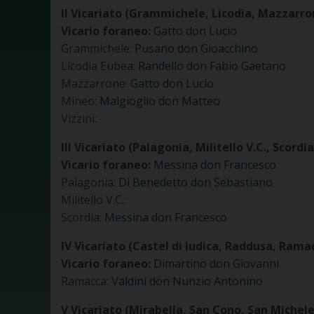
II Vicariato (
Grammichele, Licodia, Mazzarron
Vicario foraneo:
Gatto don Lucio
Grammichele:
Pusano don Gioacchino
Licodia Eubea:
Randello don Fabio Gaetano
Mazzarrone:
Gatto don Lucio
Mineo:
Malgioglio don Matteo
Vizzini:
III Vicariato (
Palagonia, Militello V.C., Scordia
Vicario foraneo:
Messina don Francesco
Palagonia:
Di Benedetto don Sebastiano
Militello V.C.:
Scordia:
Messina don Francesco
IV Vicariato (
Castel di Iudica, Raddusa, Rama
Vicario foraneo:
Dimartino don Giovanni
Ramacca:
Valdini don Nunzio Antonino
V Vicariato (
Mirabella, San Cono, San Michele