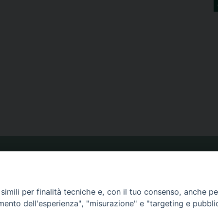
ORARIO MESSE
imili per finalità tecniche e, con il tuo consenso, anche per 
CALENDARIO PASTORALE
amento dell'esperienza", "misurazione" e "targeting e pubbli