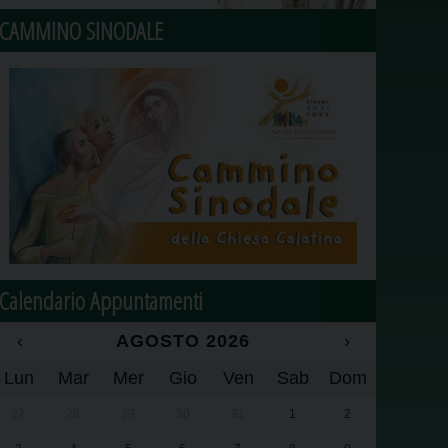
CAMMINO SINODALE
Calendario Appuntamenti
‹
AGOSTO 2026
›
Lun
Mar
Mer
Gio
Ven
Sab
Dom
27
28
29
30
31
1
2