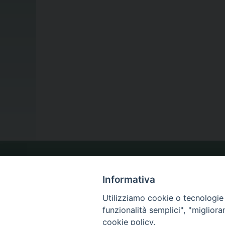
LA NOSTRA DIOCESI
Informativa
Utilizziamo cookie o tecnologie s
IL VESCOVO
funzionalità semplici", "miglior
cookie policy.