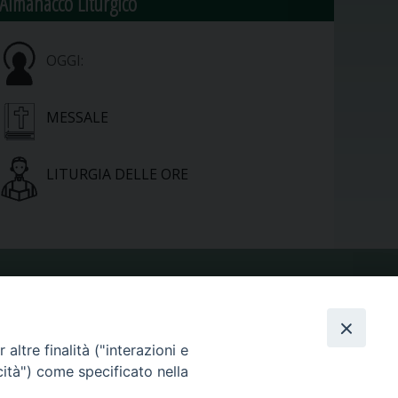
Almanacco Liturgico
OGGI:
MESSALE
LITURGIA DELLE ORE
VIDEOGALLERY
altre finalità ("interazioni e
PHOTOGALLERY
cità") come specificato nella