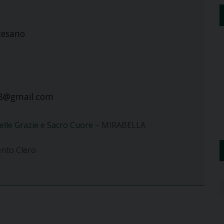
cesano
88@gmail.com
elle Grazie
e
Sacro Cuore
– MIRABELLA
ento Clero