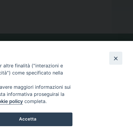
VIDEOGALLERY
altre finalità ("interazioni e
cità") come specificato nella
PHOTOGALLERY
 avere maggiori informazioni sui
sta informativa proseguirai la
kie policy
completa.
Accetta