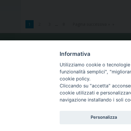
1
2
3
...
8
Pagina successiva »
LA NOSTRA DIOCESI
Informativa
Utilizziamo cookie o tecnologie s
funzionalità semplici", "miglior
IL VESCOVO
cookie policy.
Cliccando su "accetta" acconsent
cookie utilizzati e personalizza
navigazione installando i soli co
Diocesi di Caltagirone
Piazza San Francesco d’Assisi, 9 – tel. 0933.34186 – fax 093
Personalizza
comunicazionisociali@diocesidicaltagirone.it