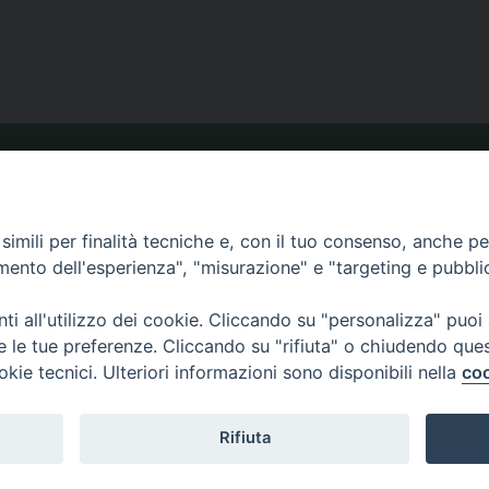
ORARIO MESSE
imili per finalità tecniche e, con il tuo consenso, anche per 
amento dell'esperienza", "misurazione" e "targeting e pubbli
CALENDARIO PASTORALE
i all'utilizzo dei cookie. Cliccando su "personalizza" puoi
re le tue preferenze. Cliccando su "rifiuta" o chiudendo que
okie tecnici. Ulteriori informazioni sono disponibili nella
coo
3.820590 e-mail:
Rifiuta