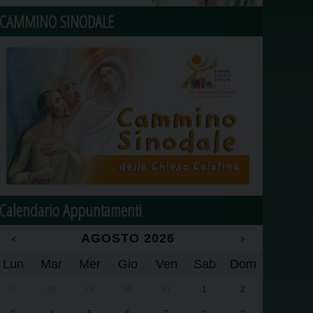
CAMMINO SINODALE
Calendario Appuntamenti
‹
AGOSTO 2026
›
Lun
Mar
Mer
Gio
Ven
Sab
Dom
27
28
29
30
31
1
2