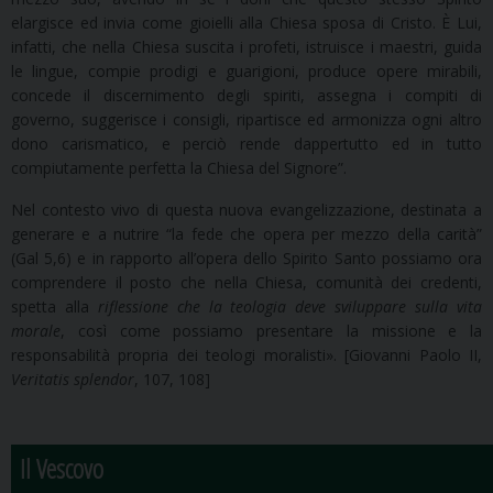
elargisce ed invia come gioielli alla Chiesa sposa di Cristo. È Lui,
infatti, che nella Chiesa suscita i profeti, istruisce i maestri, guida
le lingue, compie prodigi e guarigioni, produce opere mirabili,
concede il discernimento degli spiriti, assegna i compiti di
governo, suggerisce i consigli, ripartisce ed armonizza ogni altro
dono carismatico, e perciò rende dappertutto ed in tutto
compiutamente perfetta la Chiesa del Signore”.
Nel contesto vivo di questa nuova evangelizzazione, destinata a
generare e a nutrire “la fede che opera per mezzo della carità”
(Gal 5,6) e in rapporto all’opera dello Spirito Santo possiamo ora
comprendere il posto che nella Chiesa, comunità dei credenti,
spetta alla
riflessione che la teologia deve sviluppare sulla vita
morale
, così come possiamo presentare la missione e la
responsabilità propria dei teologi moralisti». [Giovanni Paolo II,
Veritatis splendor
, 107, 108]
Il Vescovo