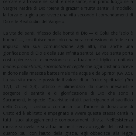
cercare e a trovare nei santi e nelle sante, e in primo luogo nella
Vergine Madre di Dio “piena di grazia” e “tutta santa”, il modello,
la forza e la gioia per vivere una vita secondo i comandamenti di
Dio e le Beatitudini del Vangelo.
La vita dei santi, riflesso della bontà di Dio — di Colui che “solo è
buono” —, costituisce non solo una vera confessione di fede e un
impulso alla sua comunicazione agli altri, ma anche una
glorificazione di Dio e della sua infinita santità. La vita santa porta
così a pienezza di espressione e di attuazione il triplice e unitario
munus propheticum, sacerdotale et regale
che ogni cristiano riceve
in dono nella rinascita battesimale “da acqua e da Spirito” (Gv 3,5).
La sua vita morale possiede il valore di un “culto spirituale” (Rm
12,1; cf Fil 3,3), attinto e alimentato da quella inesauribile
sorgente di santità e di glorificazione di Dio che sono i
Sacramenti, in specie l’Eucaristia: infatti, partecipando al sacrificio
della Croce, il cristiano comunica con l’amore di donazione di
Cristo ed è abilitato e impegnato a vivere questa stessa carità in
tutti i suoi atteggiamenti e comportamenti di vita. Nell’esistenza
morale si rivela e si attua anche il servizio regale del cristiano:
quanto più, con l’aiuto della grazia, egli obbedisce alla legge