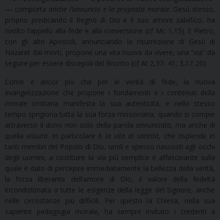
— comporta
anche l’annuncio e la proposta morale
. Gesù stesso,
proprio predicando il Regno di Dio e il suo amore salvifico, ha
rivolto l’appello alla fede e alla conversione (cf Mc 1,15). E Pietro,
con gli altri Apostoli, annunciando la risurrezione di Gesù di
Nazaret dai morti, propone una vita nuova da vivere, una “via” da
seguire per essere discepoli del Risorto (cf At 2,37- 41; 3,17-20).
Come e ancor più che per le verità di fede, la nuova
evangelizzazione che propone i fondamenti e i contenuti della
morale cristiana manifesta la sua autenticità, e nello stesso
tempo sprigiona tutta la sua forza missionaria, quando si compie
attraverso il dono non solo della parola
annunciata
, ma anche di
quella
vissuta
. In particolare è
la vita di santità
, che risplende in
tanti membri del Popolo di Dio, umili e spesso nascosti agli occhi
degli uomini, a costituire la via più semplice e affascinante sulla
quale è dato di percepire immediatamente la bellezza della verità,
la forza liberante dell’amore di Dio, il valore della fedeltà
incondizionata a tutte le esigenze della legge del Signore, anche
nelle circostanze più difficili. Per questo la Chiesa, nella sua
sapiente pedagogia morale, ha sempre invitato i credenti a