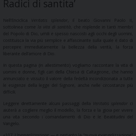
Radici di santita’
Nell’Enciclica
Veritatis splendor
, il beato Giovanni Paolo II,
sottolinea come
la vita di santità
, che risplende in tanti membri
del Popolo di Dio, umili e spesso nascosti agli occhi degli uomini,
costituisca la via più semplice e affascinante sulla quale è dato di
percepire immediatamente la bellezza della verità, la forza
liberante dell’amore di Dio.
In questa pagina (in allestimento) vogliamo raccontare la vita di
uomini e donne, figli cari della Chiesa di Caltagirone, che hanno
annunciato e vissuto il valore della fedeltà incondizionata a tutte
le esigenze della legge del Signore, anche nelle circostanze più
difficili.
Leggere direttamente alcuni passaggi della
Veritatis splendor
ci
aiuterà a cogliere meglio il modello, la forza e la gioia per vivere
una vita secondo i comandamenti di Dio e le Beatitudini del
Vangelo.
«107.
L’evangelizzazione
— e pertanto la “nuova evangelizzazione”