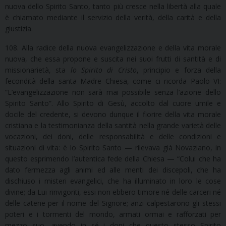
nuova dello Spirito Santo, tanto più cresce nella libertà alla quale
è chiamato mediante il servizio della verità, della carità e della
giustizia.
108. Alla radice della nuova evangelizzazione e della vita morale
nuova, che essa propone e suscita nei suoi frutti di santità e di
missionarietà, sta
lo Spirito di Cristo
, principio e forza della
fecondità della santa Madre Chiesa, come ci ricorda Paolo VI:
“L’evangelizzazione non sarà mai possibile senza l’azione dello
Spirito Santo”. Allo Spirito di Gesù, accolto dal cuore umile e
docile del credente, si devono dunque il fiorire della vita morale
cristiana e la testimonianza della santità nella grande varietà delle
vocazioni, dei doni, delle responsabilità e delle condizioni e
situazioni di vita: è lo Spirito Santo — rilevava già Novaziano, in
questo esprimendo l’autentica fede della Chiesa — “Colui che ha
dato fermezza agli animi ed alle menti dei discepoli, che ha
dischiuso i misteri evangelici, che ha illuminato in loro le cose
divine; da Lui rinvigoriti, essi non ebbero timore né delle carceri né
delle catene per il nome del Signore; anzi calpestarono gli stessi
poteri e i tormenti del mondo, armati ormai e rafforzati per
mezzo suo, avendo in sé i doni che questo stesso Spirito