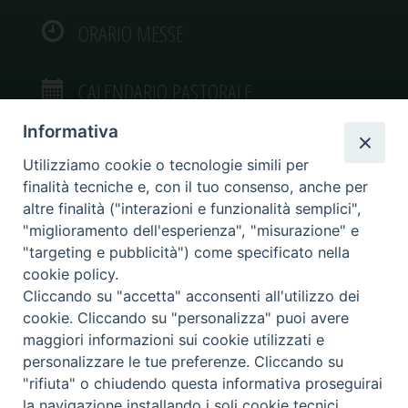
ORARIO MESSE
CALENDARIO PASTORALE
Informativa
Utilizziamo cookie o tecnologie simili per
finalità tecniche e, con il tuo consenso, anche per
VIDEOGALLERY
altre finalità ("interazioni e funzionalità semplici",
"miglioramento dell'esperienza", "misurazione" e
"targeting e pubblicità") come specificato nella
PHOTOGALLERY
cookie policy.
Cliccando su "accetta" acconsenti all'utilizzo dei
cookie. Cliccando su "personalizza" puoi avere
maggiori informazioni sui cookie utilizzati e
personalizzare le tue preferenze. Cliccando su
Diocesi di Caltagirone
"rifiuta" o chiudendo questa informativa proseguirai
Piazza San Francesco d’Assisi, 9 – tel. 0933.34186 – fax 0933.820590 e-mail:
la navigazione installando i soli cookie tecnici.