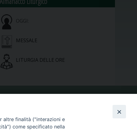
Almanacco Liturgico
OGGI:
MESSALE
LITURGIA DELLE ORE
VIDEOGALLERY
altre finalità ("interazioni e
PHOTOGALLERY
cità") come specificato nella