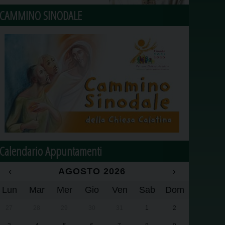
CAMMINO SINODALE
Calendario Appuntamenti
‹
AGOSTO 2026
›
Lun
Mar
Mer
Gio
Ven
Sab
Dom
27
28
29
30
31
1
2