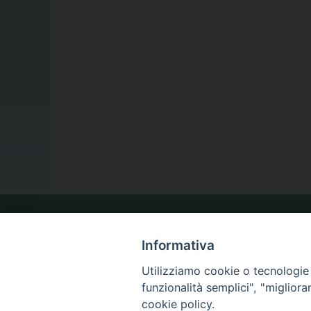
LA NOSTRA DIOCESI
Informativa
Utilizziamo cookie o tecnologie s
IL VESCOVO
funzionalità semplici", "miglior
cookie policy.