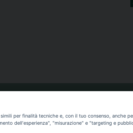
ORARIO MESSE
imili per finalità tecniche e, con il tuo consenso, anche per 
CALENDARIO PASTORALE
amento dell'esperienza", "misurazione" e "targeting e pubbli