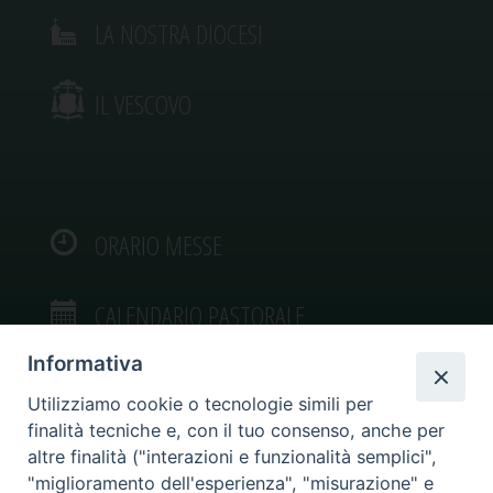
LA NOSTRA DIOCESI
IL VESCOVO
ORARIO MESSE
CALENDARIO PASTORALE
Informativa
Utilizziamo cookie o tecnologie simili per
finalità tecniche e, con il tuo consenso, anche per
VIDEOGALLERY
altre finalità ("interazioni e funzionalità semplici",
"miglioramento dell'esperienza", "misurazione" e