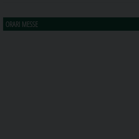
31
1
2
3
4
5
6
ORARI MESSE