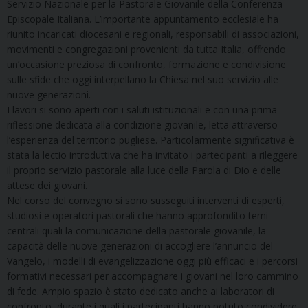
Servizio Nazionale per la Pastorale Giovanile della Conferenza
Episcopale Italiana. L’importante appuntamento ecclesiale ha
riunito incaricati diocesani e regionali, responsabili di associazioni,
movimenti e congregazioni provenienti da tutta Italia, offrendo
un’occasione preziosa di confronto, formazione e condivisione
sulle sfide che oggi interpellano la Chiesa nel suo servizio alle
nuove generazioni.
I lavori si sono aperti con i saluti istituzionali e con una prima
riflessione dedicata alla condizione giovanile, letta attraverso
l’esperienza del territorio pugliese. Particolarmente significativa è
stata la lectio introduttiva che ha invitato i partecipanti a rileggere
il proprio servizio pastorale alla luce della Parola di Dio e delle
attese dei giovani.
Nel corso del convegno si sono susseguiti interventi di esperti,
studiosi e operatori pastorali che hanno approfondito temi
centrali quali la comunicazione della pastorale giovanile, la
capacità delle nuove generazioni di accogliere l’annuncio del
Vangelo, i modelli di evangelizzazione oggi più efficaci e i percorsi
formativi necessari per accompagnare i giovani nel loro cammino
di fede. Ampio spazio è stato dedicato anche ai laboratori di
confronto, durante i quali i partecipanti hanno potuto condividere