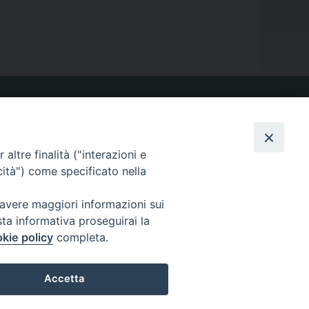
VIDEOGALLERY
altre finalità ("interazioni e
PHOTOGALLERY
cità") come specificato nella
 avere maggiori informazioni sui
sta informativa proseguirai la
kie policy
completa.
Accetta