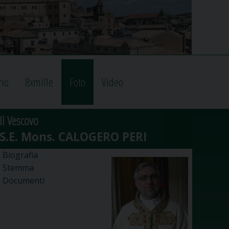
rio
8xmille
Foto
Video
Il Vescovo
Biografia
Stemma
Documenti