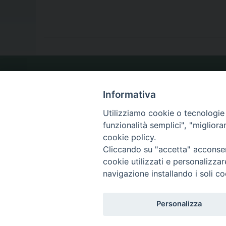
LA NOSTRA DIOCESI
Informativa
Utilizziamo cookie o tecnologie s
IL VESCOVO
funzionalità semplici", "miglior
cookie policy.
Cliccando su "accetta" acconsent
cookie utilizzati e personalizza
navigazione installando i soli co
Diocesi di Caltagirone
Piazza San Francesco d’Assisi, 9 – tel. 0933.34186 – fax 093
Personalizza
comunicazionisociali@diocesidicaltagirone.it