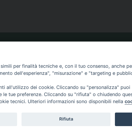
ORARIO MESSE
imili per finalità tecniche e, con il tuo consenso, anche per 
CALENDARIO PASTORALE
amento dell'esperienza", "misurazione" e "targeting e pubbli
i all'utilizzo dei cookie. Cliccando su "personalizza" puoi
re le tue preferenze. Cliccando su "rifiuta" o chiudendo que
okie tecnici. Ulteriori informazioni sono disponibili nella
coo
3.820590 e-mail:
Rifiuta