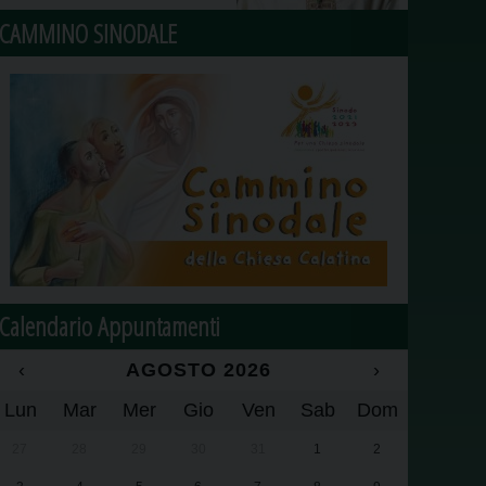
CAMMINO SINODALE
Calendario Appuntamenti
‹
AGOSTO 2026
›
Lun
Mar
Mer
Gio
Ven
Sab
Dom
27
28
29
30
31
1
2