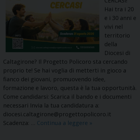
CERCASI! ​
patrimo
Hai tra i 20
di
e i 30 anni e
fede
vivi nel
e
territorio
di
della
arte:
Diocesi di
inaugur
Caltagirone? Il Progetto Policoro sta cercando
della
proprio te! ​Se hai voglia di metterti in gioco a
monume
fianco dei giovani, promuovendo idee,
pala
formazione e lavoro, questa è la tua opportunità.
d’altare
​Come candidarsi: Scarica il bando e i documenti
dedicat
necessari Invia la tua candidatura a:
al
diocesi.caltagirone@progettopolicoro.it ​
Santo
Bando
Scadenza: …
Continua a leggere
»
Patrono
per