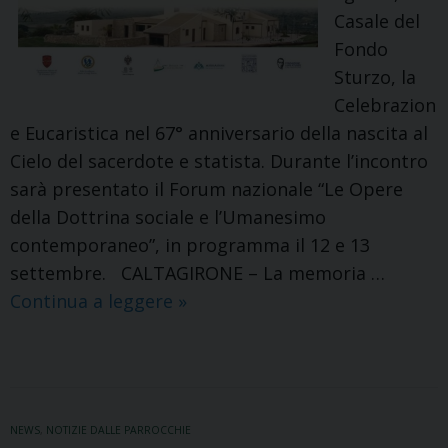
Casale del
Fondo
Sturzo, la
Celebrazion
e Eucaristica nel 67° anniversario della nascita al
Cielo del sacerdote e statista. Durante l’incontro
sarà presentato il Forum nazionale “Le Opere
della Dottrina sociale e l’Umanesimo
contemporaneo”, in programma il 12 e 13
settembre. CALTAGIRONE – La memoria …
CALTAGIRONE
Continua a leggere
»
–
Una
memoria
e
NEWS
,
NOTIZIE DALLE PARROCCHIE
un