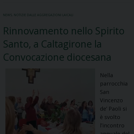
L’incontro
degli
NEWS
,
NOTIZIE DALLE AGGREGAZIONI LAICALI
IdRC
con
Rinnovamento nello Spirito
Papa
Santo, a Caltagirone la
Leone
XIV
Convocazione diocesana
Nella
parrocchia
San
Vincenzo
de’ Paoli si
è svolto
l’incontro
annuale del