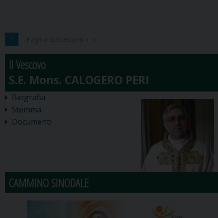
Santo,
a
Caltagirone
1
Pagina successiva »
la
Il Vescovo
Convocazione
diocesana
Biografia
Stemma
Documenti
CAMMINO SINODALE