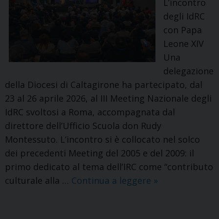
L’incontro
degli IdRC
con Papa
Leone XIV
Una
delegazione
della Diocesi di Caltagirone ha partecipato, dal
23 al 26 aprile 2026, al III Meeting Nazionale degli
IdRC svoltosi a Roma, accompagnata dal
direttore dell’Ufficio Scuola don Rudy
Montessuto. L’incontro si è collocato nel solco
dei precedenti Meeting del 2005 e del 2009: il
primo dedicato al tema dell’IRC come “contributo
III
culturale alla …
Continua a leggere
»
Meeting
IRC.