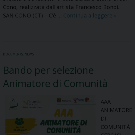
Cono, realizzata dall’artista Francesco Bondì.
SAN
SAN CONO (CT) – C’è …
Continua a leggere
»
CONO
–
La
festa
DOCUMENTS
,
NEWS
del
ritorno
Bando per selezione
degli
Animatore di Comunità
emigrat
conseg
a
AAA
San
ANIMATORE
Cono
DI
un
COMUNITÀ
nuovo