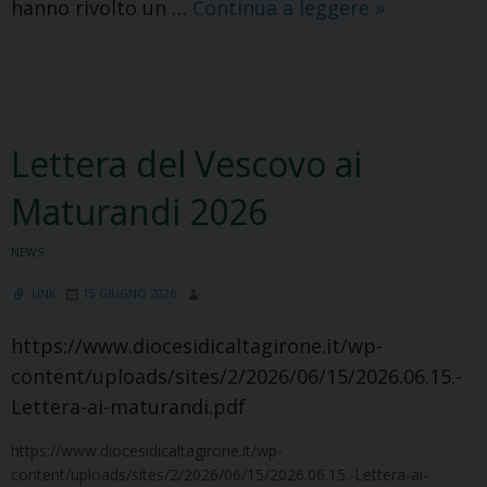
Zona
hanno rivolto un …
Continua a leggere
»
Industriale
di
Caltagirone:
tredici
Lettera del Vescovo ai
imprese
chiedono
Maturandi 2026
l’intervento
urgente
NEWS
del
LINK
15 GIUGNO 2026
Presidente
della
https://www.diocesidicaltagirone.it/wp-
Regione
content/uploads/sites/2/2026/06/15/2026.06.15.-
Siciliana
Lettera-ai-maturandi.pdf
Renato
https://www.diocesidicaltagirone.it/wp-
Schifani
content/uploads/sites/2/2026/06/15/2026.06.15.-Lettera-ai-