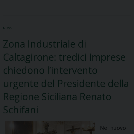
libro
di
Marcello
NEWS
Squatrito
presso
Zona Industriale di
il
Caltagirone: tredici imprese
Palazzo
vescovile.
chiedono l’intervento
Una
urgente del Presidente della
testimonianza
di
Regione Siciliana Renato
rinascita
tra
Schifani
fede,
arte
Nel nuovo
e