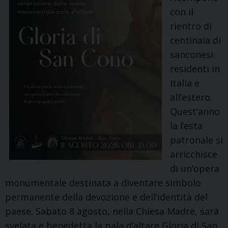
Forum
con il
AnimAzione
rientro di
2026
centinaia di
dedicato
sanconesi
alle
residenti in
sfide
Italia e
dell’umanesimo
all’estero.
contemporaneo.
Quest’anno
la festa
patronale si
arricchisce
di un’opera
monumentale destinata a diventare simbolo
permanente della devozione e dell’identità del
paese. Sabato 8 agosto, nella Chiesa Madre, sarà
svelata e benedetta la pala d’altare Gloria di San