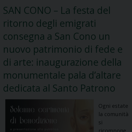
progetto:
SAN CONO – La festa del
Caltagirone
ritorno degli emigrati
celebra
l’8
consegna a San Cono un
agosto
nuovo patrimonio di fede e
Don
Luigi
di arte: inaugurazione della
Sturzo
nel
monumentale pala d’altare
67°
dedicata al Santo Patrono
anniversario
della
morte
Ogni estate
e
la comunità
prepara
si
il
ricompone