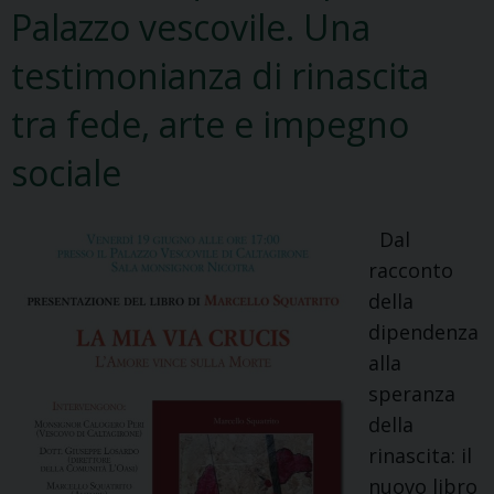
e
Palazzo vescovile. Una
un
testimonianza di rinascita
nuovo
diacono
tra fede, arte e impegno
saranno
ordinati
sociale
nella
Solenne
Dal
Celebrazione
racconto
Eucaristica
della
presieduta
dipendenza
dal
alla
Vescovo
speranza
Mons.
della
Calogero
rinascita: il
Peri.
nuovo libro