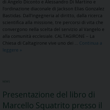
di Angelo Diconto e Alessandro Di Martino e
l’ordinazione diaconale di Jackson Elias Gonzalez
Bastidas. Dall’ingegneria al diritto, dalla ricerca
scientifica alla missione, tre percorsi di vita che
convergono nella scelta del servizio al Vangelo e
alla comunità ecclesiale. CALTAGIRONE – La
Chiesa di Caltagirone vive uno dei …
Continua a
Una
leggere
»
festa
per
l’intera
Chiesa
NEWS
calatina:
due
Presentazione del libro di
nuovi
Marcello Squatrito presso il
sacerdoti