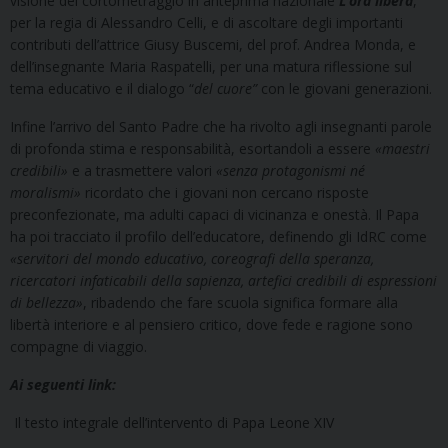
visione del cortometraggio in anteprima nazionale
L’ora libera
,
per la regia di Alessandro Celli, e di ascoltare degli importanti
contributi dell’attrice Giusy Buscemi, del prof. Andrea Monda, e
dell’insegnante Maria Raspatelli, per una matura riflessione sul
tema educativo e il dialogo “
del cuore”
con le giovani generazioni.
Infine l’arrivo del Santo Padre che ha rivolto agli insegnanti parole
di profonda stima e responsabilità, esortandoli a essere
«maestri
credibili»
e a trasmettere valori
«senza protagonismi né
moralismi»
ricordato che i giovani non cercano risposte
preconfezionate, ma adulti capaci di vicinanza e onestà. Il Papa
ha poi tracciato il profilo dell’educatore, definendo gli IdRC come
«servitori del mondo educativo, coreografi della speranza,
ricercatori infaticabili della sapienza, artefici credibili di espressioni
di bellezza»
, ribadendo che fare scuola significa formare alla
libertà interiore e al pensiero critico, dove fede e ragione sono
compagne di viaggio.
Ai seguenti link:
Il testo integrale dell’intervento di Papa Leone XIV