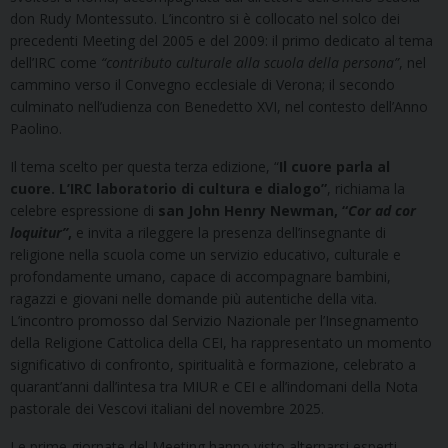
don Rudy Montessuto. L’incontro si è collocato nel solco dei
precedenti Meeting del 2005 e del 2009: il primo dedicato al tema
dell’IRC come
“contributo culturale alla scuola della persona”
, nel
cammino verso il Convegno ecclesiale di Verona; il secondo
culminato nell’udienza con Benedetto XVI, nel contesto dell’Anno
Paolino.
Il tema scelto per questa terza edizione, “
Il cuore parla al
cuore. L’IRC laboratorio di cultura e dialogo”
, richiama la
celebre espressione di
san John Henry Newman, “
Cor ad cor
loquitur”
,
e invita a rileggere la presenza dell’insegnante di
religione nella scuola come un servizio educativo, culturale e
profondamente umano, capace di accompagnare bambini,
ragazzi e giovani nelle domande più autentiche della vita.
L’incontro promosso dal Servizio Nazionale per l’Insegnamento
della Religione Cattolica della CEI, ha rappresentato un momento
significativo di confronto, spiritualità e formazione, celebrato a
quarant’anni dall’intesa tra MIUR e CEI e all’indomani della Nota
pastorale dei Vescovi italiani del novembre 2025.
Le prime giornate del Meeting hanno visto alternarsi esperti,