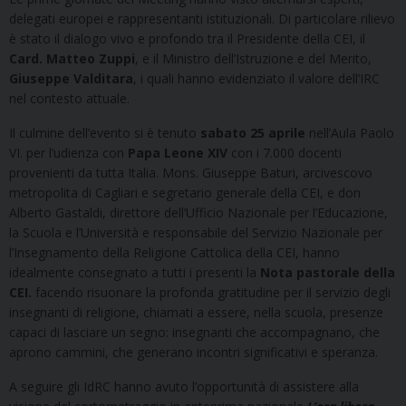
delegati europei e rappresentanti istituzionali. Di particolare rilievo
è stato il dialogo vivo e profondo tra il Presidente della CEI, il
Card. Matteo Zuppi
, e il Ministro dell’Istruzione e del Merito,
Giuseppe Valditara
, i quali hanno evidenziato il valore dell’IRC
nel contesto attuale.
Il culmine dell’evento si è tenuto
sabato 25 aprile
nell’Aula Paolo
VI. per l’udienza con
Papa Leone XIV
con i 7.000 docenti
provenienti da tutta Italia. Mons. Giuseppe Baturi, arcivescovo
metropolita di Cagliari e segretario generale della CEI, e don
Alberto Gastaldi, direttore dell’Ufficio Nazionale per l’Educazione,
la Scuola e l’Università e responsabile del Servizio Nazionale per
l’Insegnamento della Religione Cattolica della CEI, hanno
idealmente consegnato a tutti i presenti la
Nota pastorale della
CEI.
facendo risuonare la profonda gratitudine per il servizio degli
insegnanti di religione, chiamati a essere, nella scuola, presenze
capaci di lasciare un segno: insegnanti che accompagnano, che
aprono cammini, che generano incontri significativi e speranza.
A seguire gli IdRC hanno avuto l’opportunità di assistere alla