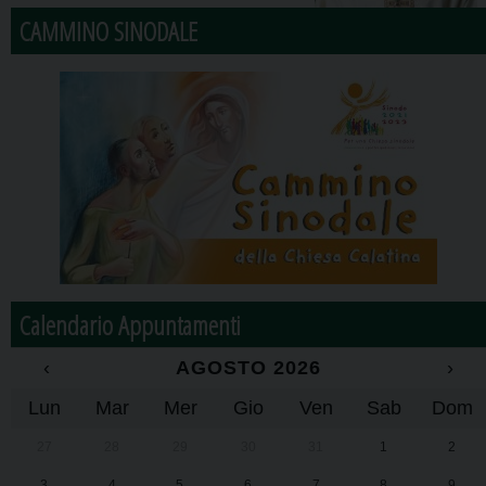
CAMMINO SINODALE
Calendario Appuntamenti
‹
AGOSTO 2026
›
Lun
Mar
Mer
Gio
Ven
Sab
Dom
27
28
29
30
31
1
2
3
4
5
6
7
8
9