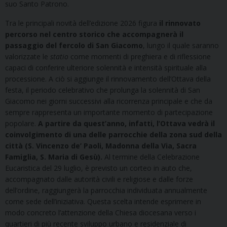
suo Santo Patrono.
Tra le principali novità dell’edizione 2026 figura
il rinnovato
percorso nel centro storico che accompagnerà il
passaggio del fercolo di San Giacomo
, lungo il quale saranno
valorizzate le
statio
come momenti di preghiera e di riflessione
capaci di conferire ulteriore solennità e intensità spirituale alla
processione. A ciò si aggiunge il rinnovamento dell’Ottava della
festa, il periodo celebrativo che prolunga la solennità di San
Giacomo nei giorni successivi alla ricorrenza principale e che da
sempre rappresenta un importante momento di partecipazione
popolare.
A partire da quest’anno, infatti, l’Ottava vedrà il
coinvolgimento di una delle parrocchie della zona sud della
città (S. Vincenzo de’ Paoli, Madonna della Via, Sacra
Famiglia, S. Maria di Gesù).
Al termine della Celebrazione
Eucaristica del 29 luglio, è previsto un corteo in auto che,
accompagnato dalle autorità civili e religiose e dalle forze
dell’ordine, raggiungerà la parrocchia individuata annualmente
come sede dell’iniziativa. Questa scelta intende esprimere in
modo concreto l’attenzione della Chiesa diocesana verso i
quartieri di più recente sviluppo urbano e residenziale di