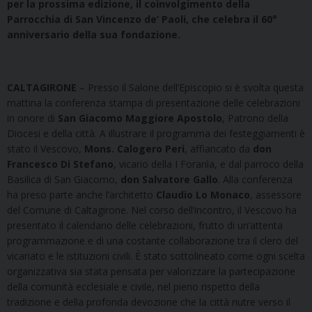
per la prossima edizione, il coinvolgimento della
Parrocchia di San Vincenzo de’ Paoli, che celebra il 60°
anniversario della sua fondazione.
CALTAGIRONE
– Presso il Salone dell’Episcopio si è svolta questa
mattina la conferenza stampa di presentazione delle celebrazioni
in onore di
San Giacomo Maggiore Apostolo
, Patrono della
Diocesi e della città. A illustrare il programma dei festeggiamenti è
stato il Vescovo,
Mons. Calogero Peri
, affiancato da
don
Francesco Di Stefano
, vicario della I Foranìa, e dal parroco della
Basilica di San Giacomo,
don Salvatore Gallo
. Alla conferenza
ha preso parte anche l’architetto
Claudio
Lo Monaco
, assessore
del Comune di Caltagirone. Nel corso dell’incontro, il Vescovo ha
presentato il calendario delle celebrazioni, frutto di un’attenta
programmazione e di una costante collaborazione tra il clero del
vicariato e le istituzioni civili. È stato sottolineato come ogni scelta
organizzativa sia stata pensata per valorizzare la partecipazione
della comunità ecclesiale e civile, nel pieno rispetto della
tradizione e della profonda devozione che la città nutre verso il