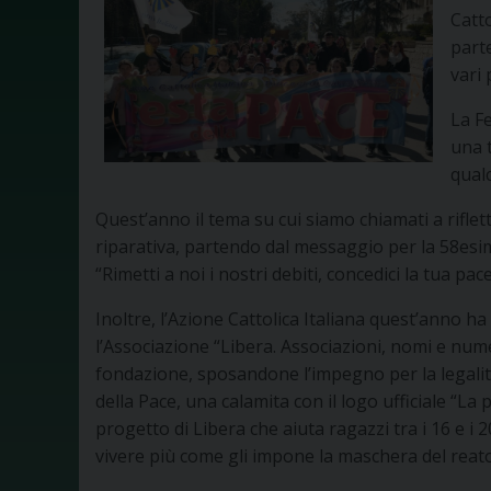
Catto
parte
vari 
La Fe
una t
qualc
Quest’anno il tema su cui siamo chiamati a riflett
riparativa, partendo dal messaggio per la 58esi
“Rimetti a noi i nostri debiti, concedici la tua pace
Inoltre, l’Azione Cattolica Italiana quest’anno 
l’Associazione “Libera. Associazioni, nomi e numer
fondazione, sposandone l’impegno per la legalità
della Pace, una calamita con il logo ufficiale “La
progetto di Libera che aiuta ragazzi tra i 16 e i
vivere più come gli impone la
maschera del reato