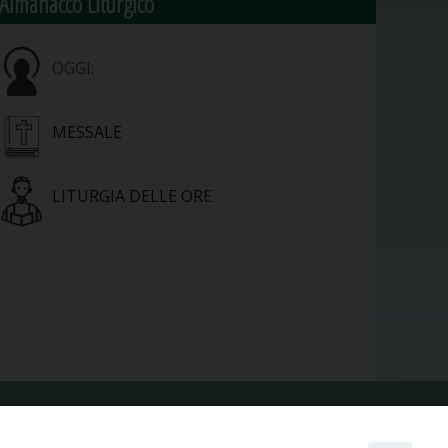
Almanacco Liturgico
OGGI:
MESSALE
LITURGIA DELLE ORE