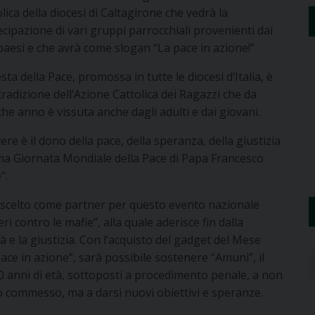
lica della diocesi di Caltagirone che vedrà la
cipazione di vari gruppi parrocchiali provenienti dai
paesi e che avrà come slogan “La pace in azione!”
sta della Pace, promossa in tutte le diocesi d’Italia, è
radizione dell’Azione Cattolica dei Ragazzi che da
he anno è vissuta anche dagli adulti e dai giovani.
ere è il dono della pace, della speranza, della giustizia
ma Giornata Mondiale della Pace di Papa Francesco
”.
ha scelto come partner per questo evento
nazionale
i contro le mafie”, alla quale aderisce fin dalla
 e la giustizia. Con l’acquisto del gadget del Mese
 pace in azione”, sarà possibile sostenere “Amunì”, il
 20 anni di età, sottoposti a procedimento penale, a non
 commesso, ma a darsi nuovi obiettivi e speranze.