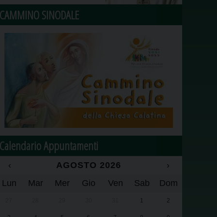
CAMMINO SINODALE
Calendario Appuntamenti
‹
AGOSTO 2026
›
Lun
Mar
Mer
Gio
Ven
Sab
Dom
27
28
29
30
31
1
2