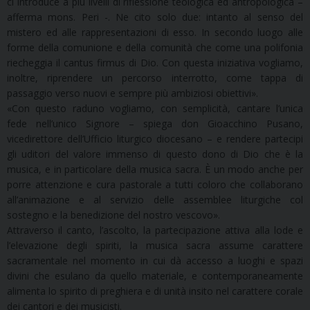
ci introduce a più livelli di riflessione teologica ed antropologica –
afferma mons. Peri -. Ne cito solo due: intanto al senso del
mistero ed alle rappresentazioni di esso. In secondo luogo alle
forme della comunione e della comunità che come una polifonia
riecheggia il cantus firmus di Dio. Con questa iniziativa vogliamo,
inoltre, riprendere un percorso interrotto, come tappa di
passaggio verso nuovi e sempre più ambiziosi obiettivi».
«Con questo raduno vogliamo, con semplicità, cantare l’unica
fede nell’unico Signore – spiega don Gioacchino Pusano,
vicedirettore dell’Ufficio liturgico diocesano – e rendere partecipi
gli uditori del valore immenso di questo dono di Dio che è la
musica, e in particolare della musica sacra. È un modo anche per
porre attenzione e cura pastorale a tutti coloro che collaborano
all’animazione e al servizio delle assemblee liturgiche col
sostegno e la benedizione del nostro vescovo».
Attraverso il canto, l’ascolto, la partecipazione attiva alla lode e
l’elevazione degli spiriti, la musica sacra assume carattere
sacramentale nel momento in cui dà accesso a luoghi e spazi
divini che esulano da quello materiale, e contemporaneamente
alimenta lo spirito di preghiera e di unità insito nel carattere corale
dei cantori e dei musicisti.