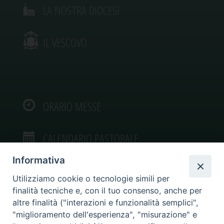
LA NOSTRA DIOCESI
IL VESCOVO
ORARIO MESSE
CALENDARIO PASTORALE
Informativa
Utilizziamo cookie o tecnologie simili per
finalità tecniche e, con il tuo consenso, anche per
VIDEOGALLERY
altre finalità ("interazioni e funzionalità semplici",
"miglioramento dell'esperienza", "misurazione" e