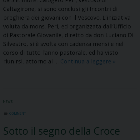
da S.E. mons. Calogero Peri, vescovo di
Caltagirone, si sono conclusi gli Incontri di
preghiera dei giovani con il Vescovo. L’iniziativa
voluta da mons. Peri, ed organizzata dall’Ufficio
di Pastorale Giovanile, diretto da don Luciano Di
Silvestro, si è svolta con cadenza mensile nel
corso di tutto l’anno pastorale, ed ha visto
Conclusi
riunirsi, attorno al …
Continua a leggere
»
gli
incontri
di
spiritualit
NEWS
dei
giovani
COMMENT
con
Sotto il segno della Croce
il
Vescovo