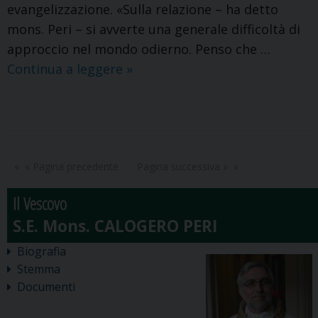
evangelizzazione. «Sulla relazione – ha detto
mons. Peri – si avverte una generale difficoltà di
approccio nel mondo odierno. Penso che …
Ruolo
Continua a leggere
»
ed
identita’
del
presbitero
oggi
« Pagina precedente
Pagina successiva »
Il Vescovo
Biografia
Stemma
Documenti