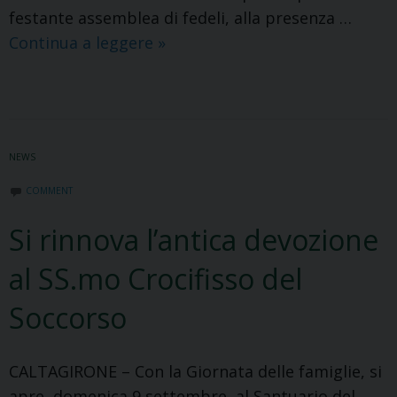
festante assemblea di fedeli, alla presenza …
Conclusa
Continua a leggere
»
la
Terza
Peregrinazione
Diocesana
NEWS
della
Madonna
COMMENT
del
Si rinnova l’antica devozione
Ponte
al SS.mo Crocifisso del
Soccorso
CALTAGIRONE – Con la Giornata delle famiglie, si
apre, domenica 9 settembre, al Santuario del