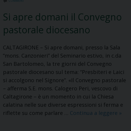
COMMENT
Si apre domani il Convegno
pastorale diocesano
CALTAGIRONE – Si apre domani, presso la Sala
“mons. Canzonieri” del Seminario estivo, in c.da
San Bartolomeo, la tre giorni del Convegno
pastorale diocesano sul tema: “Presbiteri e Laici
si accolgono nel Signore”. «Il Convegno pastorale
– afferma S.E. mons. Calogero Peri, vescovo di
Caltagirone – è un momento in cui la Chiesa
calatina nelle sue diverse espressioni si ferma e
Si
riflette su come parlare …
Continua a leggere
»
apre
dom