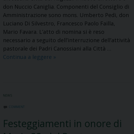
don Nuccio Caniglia. Componenti del Consiglio di
Amministrazione sono mons. Umberto Pedi, don
Luciano Di Silvestro, Francesco Paolo Failla,
Mario Favara. L’atto di nomina si è reso
necessario a seguito dell’interruzione dell’attività
pastorale dei Padri Canossiani alla Città …
Don
Continua a leggere
»
Nuccio
Caniglia
è
il
NEWS
nuovo
direttore
COMMENT
della
Festeggiamenti in onore di
Citta’
dei