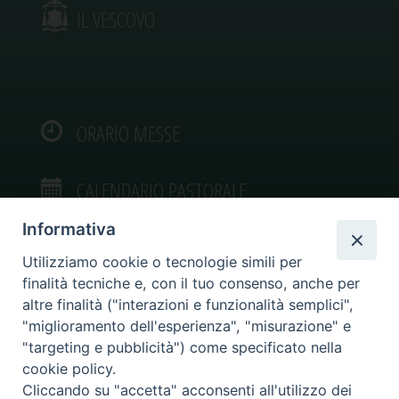
IL VESCOVO
ORARIO MESSE
CALENDARIO PASTORALE
Informativa
Utilizziamo cookie o tecnologie simili per
finalità tecniche e, con il tuo consenso, anche per
VIDEOGALLERY
altre finalità ("interazioni e funzionalità semplici",
"miglioramento dell'esperienza", "misurazione" e
"targeting e pubblicità") come specificato nella
PHOTOGALLERY
cookie policy.
Cliccando su "accetta" acconsenti all'utilizzo dei