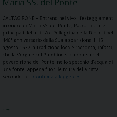
Maria SS. del Ponte
Ragazzi
CALTAGIRONE – Entrano nel vivo i festeggiamenti
in onore di Maria SS. del Ponte, Patrona tra le
principali della città e Pellegrina della Diocesi nel
440° anniversario della Sua apparizione. Il 15
agosto 1572 la tradizione locale racconta, infatti,
che la Vergine col Bambino sia apparsa nel
povero rione del Ponte, nello specchio d’acqua di
una fonte, appena fuori le mura della città.
Festeggiamenti
Secondo la …
Continua a leggere
»
in
onore
di
Maria
NEWS
SS.