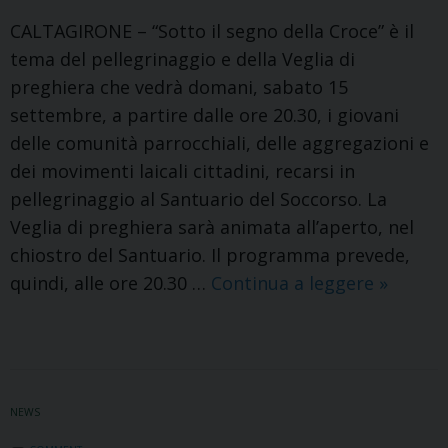
CALTAGIRONE – “Sotto il segno della Croce” è il
tema del pellegrinaggio e della Veglia di
preghiera che vedrà domani, sabato 15
settembre, a partire dalle ore 20.30, i giovani
delle comunità parrocchiali, delle aggregazioni e
dei movimenti laicali cittadini, recarsi in
pellegrinaggio al Santuario del Soccorso. La
Veglia di preghiera sarà animata all’aperto, nel
chiostro del Santuario. Il programma prevede,
Sotto
quindi, alle ore 20.30 …
Continua a leggere
»
il
segno
della
Croce
NEWS