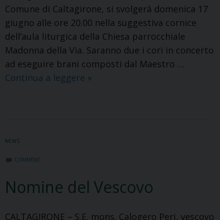
Comune di Caltagirone, si svolgerà domenica 17
giugno alle ore 20.00 nella suggestiva cornice
dell’aula liturgica della Chiesa parrocchiale
Madonna della Via. Saranno due i cori in concerto
ad eseguire brani composti dal Maestro …
Ritorna
Continua a leggere
»
“Via
della
bellezza”.
Evento
NEWS
di
cultura
COMMENT
e
Nomine del Vescovo
di
fede
CALTAGIRONE – S.E. mons. Calogero Peri, vescovo