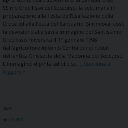
SS.mo Crocifisso del Soccorso, la settimana in
preparazione alla Festa dell’Esaltazione della
Croce ed alla Festa del Santuario. Si rinnova, così,
la devozione alla sacra immagine del Santissimo
Crocifisso rinvenuta il 1° gennaio 1708
dall’agricoltore Antonio Centorbi nei ruderi
dell’antica Chiesetta della Madonna del Soccorso.
L’immagine, dipinta ad olio su …
Continua a
Si
leggere
»
rinnova
l’antica
devozione
al
NEWS
SS.mo
Crocifisso
COMMENT
del