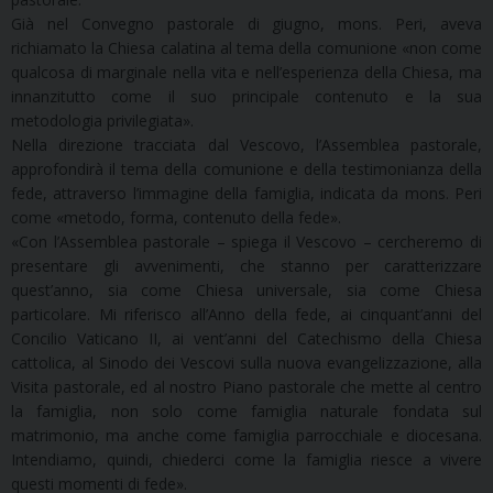
Già nel Convegno pastorale di giugno, mons. Peri, aveva
richiamato la Chiesa calatina al tema della comunione «non come
qualcosa di marginale nella vita e nell’esperienza della Chiesa, ma
innanzitutto come il suo principale contenuto e la sua
metodologia privilegiata».
Nella direzione tracciata dal Vescovo, l’Assemblea pastorale,
approfondirà il tema della comunione e della testimonianza della
fede, attraverso l’immagine della famiglia, indicata da mons. Peri
come «metodo, forma, contenuto della fede».
«Con l’Assemblea pastorale – spiega il Vescovo – cercheremo di
presentare gli avvenimenti, che stanno per caratterizzare
quest’anno, sia come Chiesa universale, sia come Chiesa
particolare. Mi riferisco all’Anno della fede, ai cinquant’anni del
Concilio Vaticano II, ai vent’anni del Catechismo della Chiesa
cattolica, al Sinodo dei Vescovi sulla nuova evangelizzazione, alla
Visita pastorale, ed al nostro Piano pastorale che mette al centro
la famiglia, non solo come famiglia naturale fondata sul
matrimonio, ma anche come famiglia parrocchiale e diocesana.
Intendiamo, quindi, chiederci come la famiglia riesce a vivere
questi momenti di fede».