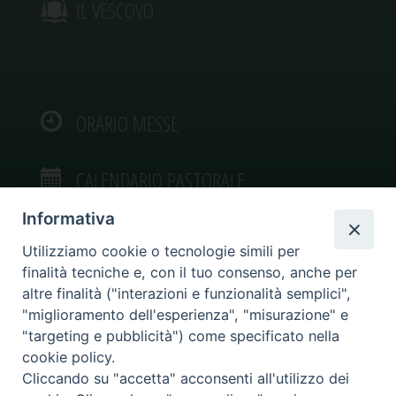
IL VESCOVO
ORARIO MESSE
CALENDARIO PASTORALE
Informativa
Utilizziamo cookie o tecnologie simili per
finalità tecniche e, con il tuo consenso, anche per
VIDEOGALLERY
altre finalità ("interazioni e funzionalità semplici",
"miglioramento dell'esperienza", "misurazione" e
"targeting e pubblicità") come specificato nella
PHOTOGALLERY
cookie policy.
Cliccando su "accetta" acconsenti all'utilizzo dei