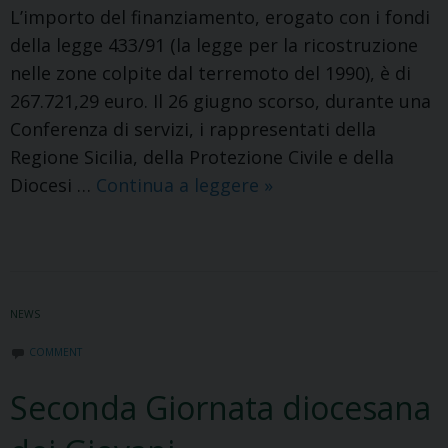
L’importo del finanziamento, erogato con i fondi
della legge 433/91 (la legge per la ricostruzione
nelle zone colpite dal terremoto del 1990), è di
267.721,29 euro. Il 26 giugno scorso, durante una
Conferenza di servizi, i rappresentati della
Regione Sicilia, della Protezione Civile e della
Al
Diocesi …
Continua a leggere
»
via
i
lavori
di
NEWS
completamento
della
COMMENT
Chiesa
Seconda Giornata diocesana
di
San