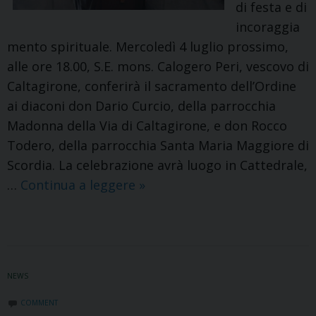
di festa e di
incoraggia
mento spirituale. Mercoledì 4 luglio prossimo,
alle ore 18.00, S.E. mons. Calogero Peri, vescovo di
Caltagirone, conferirà il sacramento dell’Ordine
ai diaconi don Dario Curcio, della parrocchia
Madonna della Via di Caltagirone, e don Rocco
Todero, della parrocchia Santa Maria Maggiore di
Scordia. La celebrazione avrà luogo in Cattedrale,
La
…
Continua a leggere
»
Diocesi
in
festa
per
NEWS
due
nuovi
COMMENT