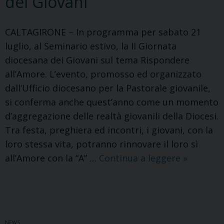
dei Giovani
Pietro
CALTAGIRONE – In programma per sabato 21
luglio, al Seminario estivo, la II Giornata
diocesana dei Giovani sul tema Rispondere
all’Amore. L’evento, promosso ed organizzato
dall’Ufficio diocesano per la Pastorale giovanile,
si conferma anche quest’anno come un momento
d’aggregazione delle realtà giovanili della Diocesi.
Tra festa, preghiera ed incontri, i giovani, con la
loro stessa vita, potranno rinnovare il loro sì
Seconda
all’Amore con la “A” …
Continua a leggere
»
Giornata
diocesan
dei
Giovani
NEWS