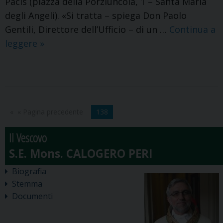
Pacis (piazza della Porziuncola, 1 – Santa Maria
degli Angeli). «Si tratta – spiega Don Paolo
Gentili, Direttore dell’Ufficio – di un …
Continua a
Incontro
leggere
»
nazionale
degli
operatori
di
pastorale
« Pagina precedente
138
familiare.
Il Vescovo
Mons.
Peri
primo
Biografia
relatore.
Stemma
Documenti