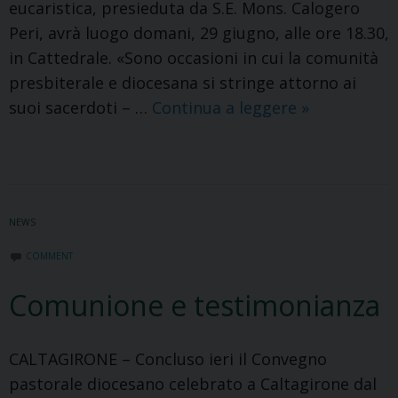
eucaristica, presieduta da S.E. Mons. Calogero
Peri, avrà luogo domani, 29 giugno, alle ore 18.30,
in Cattedrale. «Sono occasioni in cui la comunità
presbiterale e diocesana si stringe attorno ai
Un
suoi sacerdoti – …
Continua a leggere
»
momento
di
gioia
e
NEWS
di
comunione
COMMENT
Comunione e testimonianza
CALTAGIRONE – Concluso ieri il Convegno
pastorale diocesano celebrato a Caltagirone dal