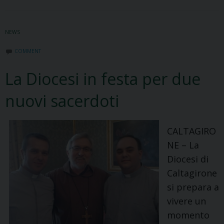
in
visita
NEWS
al
Mausoleo
COMMENT
di
La Diocesi in festa per due
don
Luigi
nuovi sacerdoti
Sturzo
CALTAGIRO
NE – La
Diocesi di
Caltagirone
si prepara a
vivere un
momento