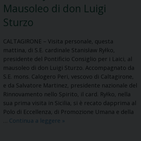
Mausoleo di don Luigi
Sturzo
CALTAGIRONE – Visita personale, questa
mattina, di S.E. cardinale Stanisław Ryłko,
presidente del Pontificio Consiglio per i Laici, al
mausoleo di don Luigi Sturzo. Accompagnato da
S.E. mons. Calogero Peri, vescovo di Caltagirone,
e da Salvatore Martinez, presidente nazionale del
Rinnovamento nello Spirito, il card. Ryłko, nella
sua prima visita in Sicilia, si è recato dapprima al
Polo di Eccellenza, di Promozione Umana e della
Il
…
Continua a leggere
»
card.
Rylko