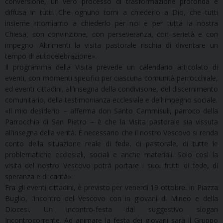
conversione, un vero processo di trasformazione profonda e
diffusa in tutti. Che ognuno torni a chiederlo a Dio, che tutti
insieme ritorniamo a chiederlo per noi e per tutta la nostra
Chiesa, con convinzione, con perseveranza, con serietà e con
impegno. Altrimenti la visita pastorale rischia di diventare un
tempo di autocelebrazione».
Il programma della Visita prevede un calendario articolato di
eventi, con momenti specifici per ciascuna comunità parrocchiale,
ed eventi cittadini, all’insegna della condivisone, del discernimento
comunitario, della testimonianza ecclesiale e dell’impegno sociale.
«Il mio desiderio – afferma don Santo Cammisuli, parroco della
Parrocchia di San Pietro – è che la Visita pastorale sia vissuta
all’insegna della verità. È necessario che il nostro Vescovo si renda
conto della situazione reale di fede, di pastorale, di tutte le
problematiche ecclesiali, sociali e anche materiali. Solo così la
visita del nostro Vescovo potrà portare i suoi frutti di fede, di
speranza e di carità».
Fra gli eventi cittadini, è previsto per venerdì 19 ottobre, in Piazza
Buglio, l’incontro del Vescovo con in giovani di Mineo e della
Diocesi. Un incontro-festa dal suggestivo slogan
Incontrocorrente. Ad animare la festa dei giovani sarà il Gruppo