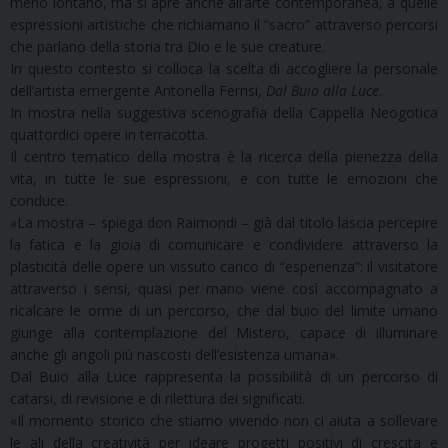
meno lontano, ma si apre anche all’arte contemporanea, a quelle
espressioni artistiche che richiamano il “sacro” attraverso percorsi
che parlano della storia tra Dio e le sue creature.
In questo contesto si colloca la scelta di accogliere la personale
dell’artista emergente Antonella Ferrisi,
Dal Buio alla Luce
.
In mostra nella suggestiva scenografia della Cappella Neogotica
quattordici opere in terracotta.
Il centro tematico della mostra è la ricerca della pienezza della
vita, in tutte le sue espressioni, e con tutte le emozioni che
conduce.
«La mostra – spiega don Raimondi – già dal titolo lascia percepire
la fatica e la gioia di comunicare e condividere attraverso la
plasticità delle opere un vissuto carico di “esperienza”: il visitatore
attraverso i sensi, quasi per mano viene così accompagnato a
ricalcare le orme di un percorso, che dal buio del limite umano
giunge alla contemplazione del Mistero, capace di illuminare
anche gli angoli più nascosti dell’esistenza umana».
Dal Buio alla Luce rappresenta la possibilità di un percorso di
catarsi, di revisione e di rilettura dei significati.
«Il momento storico che stiamo vivendo non ci aiuta a sollevare
le ali della creatività per ideare progetti positivi di crescita e