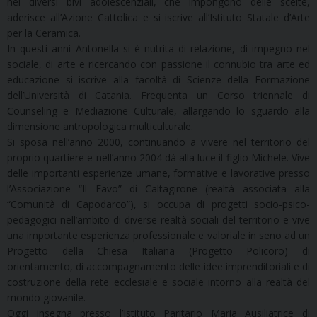
nei diversi bivi adolescenziali, che impongono delle scelte,
aderisce all’Azione Cattolica e si iscrive all’Istituto Statale d’Arte
per la Ceramica.
In questi anni Antonella si è nutrita di relazione, di impegno nel
sociale, di arte e ricercando con passione il connubio tra arte ed
educazione si iscrive alla facoltà di Scienze della Formazione
dell’Università di Catania. Frequenta un Corso triennale di
Counseling e Mediazione Culturale, allargando lo sguardo alla
dimensione antropologica multiculturale.
Si sposa nell’anno 2000, continuando a vivere nel territorio del
proprio quartiere e nell’anno 2004 dà alla luce il figlio Michele. Vive
delle importanti esperienze umane, formative e lavorative presso
l’Associazione “Il Favo” di Caltagirone (realtà associata alla
“Comunità di Capodarco”), si occupa di progetti socio-psico-
pedagogici nell’ambito di diverse realtà sociali del territorio e vive
una importante esperienza professionale e valoriale in seno ad un
Progetto della Chiesa Italiana (Progetto Policoro) di
orientamento, di accompagnamento delle idee imprenditoriali e di
costruzione della rete ecclesiale e sociale intorno alla realtà del
mondo giovanile.
Oggi insegna presso l’Istituto Paritario Maria Ausiliatrice di