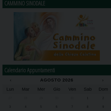
CAMMINO SINODALE
Calendario Appuntamenti
‹
AGOSTO 2026
›
Lun
Mar
Mer
Gio
Ven
Sab
Dom
27
28
29
30
31
1
2
3
4
5
6
7
8
9