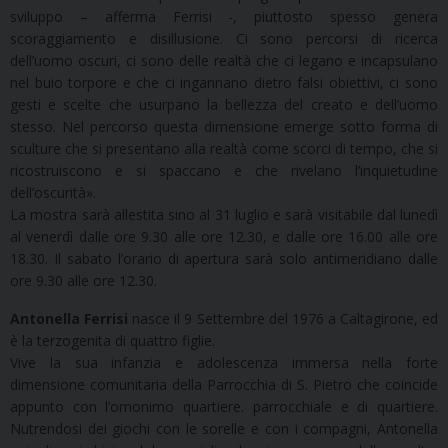
sviluppo – afferma Ferrisi -, piuttosto spesso genera
scoraggiamento e disillusione. Ci sono percorsi di ricerca
dell’uomo oscuri, ci sono delle realtà che ci legano e incapsulano
nel buio torpore e che ci ingannano dietro falsi obiettivi, ci sono
gesti e scelte che usurpano la bellezza del creato e dell’uomo
stesso. Nel percorso questa dimensione emerge sotto forma di
sculture che si presentano alla realtà come scorci di tempo, che si
ricostruiscono e si spaccano e che rivelano l’inquietudine
dell’oscurità».
La mostra sarà allestita sino al 31 luglio e sarà visitabile dal lunedì
al venerdì dalle ore 9.30 alle ore 12.30, e dalle ore 16.00 alle ore
18.30. Il sabato l’orario di apertura sarà solo antimeridiano dalle
ore 9.30 alle ore 12.30.
Antonella Ferrisi
nasce il 9 Settembre del 1976 a Caltagirone, ed
è la terzogenita di quattro figlie.
Vive la sua infanzia e adolescenza immersa nella forte
dimensione comunitaria della Parrocchia di S. Pietro che coincide
appunto con l’omonimo quartiere. parrocchiale e di quartiere.
Nutrendosi dei giochi con le sorelle e con i compagni, Antonella