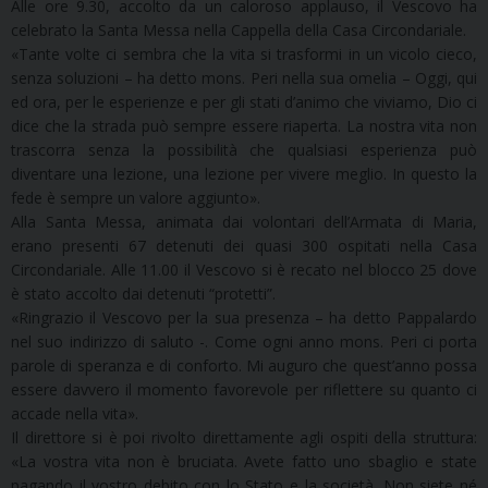
Alle ore 9.30, accolto da un caloroso applauso, il Vescovo ha
celebrato la Santa Messa nella Cappella della Casa Circondariale.
«Tante volte ci sembra che la vita si trasformi in un vicolo cieco,
senza soluzioni – ha detto mons. Peri nella sua omelia – Oggi, qui
ed ora, per le esperienze e per gli stati d’animo che viviamo, Dio ci
dice che la strada può sempre essere riaperta. La nostra vita non
trascorra senza la possibilità che qualsiasi esperienza può
diventare una lezione, una lezione per vivere meglio. In questo la
fede è sempre un valore aggiunto».
Alla Santa Messa, animata dai volontari dell’Armata di Maria,
erano presenti 67 detenuti dei quasi 300 ospitati nella Casa
Circondariale. Alle 11.00 il Vescovo si è recato nel blocco 25 dove
è stato accolto dai detenuti “protetti”.
«Ringrazio il Vescovo per la sua presenza – ha detto Pappalardo
nel suo indirizzo di saluto -. Come ogni anno mons. Peri ci porta
parole di speranza e di conforto. Mi auguro che quest’anno possa
essere davvero il momento favorevole per riflettere su quanto ci
accade nella vita».
Il direttore si è poi rivolto direttamente agli ospiti della struttura:
«La vostra vita non è bruciata. Avete fatto uno sbaglio e state
pagando il vostro debito con lo Stato e la società. Non siete né