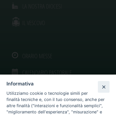
LA NOSTRA DIOCESI
IL VESCOVO
ORARIO MESSE
CALENDARIO PASTORALE
Informativa
Utilizziamo cookie o tecnologie simili per
finalità tecniche e, con il tuo consenso, anche per
VIDEOGALLERY
altre finalità ("interazioni e funzionalità semplici",
"miglioramento dell'esperienza", "misurazione" e