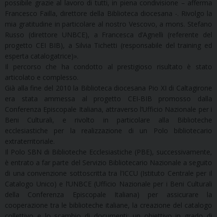
possibile grazie al lavoro di tutti, in piena condivisione – afferma
Francesco Failla, direttore della Biblioteca diocesana -. Rivolgo la
mia gratitudine in particolare al nostro Vescovo, a mons. Stefano
Russo (direttore UNBCE), a Francesca d’Agnelli (referente del
progetto CEI BIB), a Silvia Tichetti (responsabile del training ed
esperta catalogatrice)».
Il percorso che ha condotto al prestigioso risultato è stato
articolato e complesso.
Già alla fine del 2010 la Biblioteca diocesana Pio XI di Caltagirone
era stata ammessa al progetto CEI-BIB promosso dalla
Conferenza Episcopale Italiana, attraverso l’Ufficio Nazionale per i
Beni Culturali, e rivolto in particolare alla Biblioteche
ecclesiastiche per la realizzazione di un Polo bibliotecario
extraterritoriale.
Il Polo SBN di Biblioteche Ecclesiastiche (PBE), successivamente,
è entrato a far parte del Servizio Bibliotecario Nazionale a seguito
di una convenzione sottoscritta tra l’ICCU (Istituto Centrale per il
Catalogo Unico) e l’UNBCE (Ufficio Nazionale per i Beni Culturali
della Conferenza Episcopale Italiana) per assicurare la
cooperazione tra le biblioteche italiane, la creazione del catalogo
collettivo e lo scambio di documenti; un obiettivo in grado di