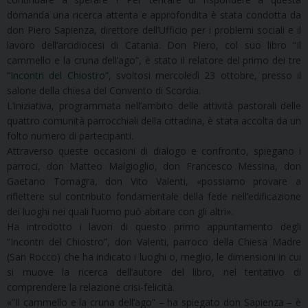
domanda una ricerca attenta e approfondita è stata condotta da
don Piero Sapienza, direttore dell’Ufficio per i problemi sociali e il
lavoro dell’arcidiocesi di Catania. Don Piero, col suo libro “Il
cammello e la cruna dell’ago”, è stato il relatore del primo dei tre
“Incontri del Chiostro”
, svoltosi mercoledì 23 ottobre, presso il
salone della chiesa del Convento di Scordia.
L’iniziativa, programmata nell’ambito delle attività pastorali delle
quattro comunità parrocchiali della cittadina, è stata accolta da un
folto numero di partecipanti.
Attraverso queste occasioni di dialogo e confronto, spiegano i
parroci, don Matteo Malgioglio, don Francesco Messina, don
Gaetano Tomagra, don Vito Valenti, «possiamo provare a
riflettere sul contributo fondamentale della fede nell’edificazione
dei luoghi nei quali l’uomo può abitare con gli altri».
Ha introdotto i lavori di questo primo appuntamento degli
“Incontri del Chiostro”, don Valenti, parroco della Chiesa Madre
(San Rocco) che ha indicato i luoghi o, meglio, le dimensioni in cui
si muove la ricerca dell’autore del libro, nel tentativo di
comprendere la relazione crisi-felicità.
«”Il cammello e la cruna dell’ago” – ha spiegato don Sapienza – è