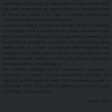
un’immagine del Vangelo di Matteo che ho scelto perché rende
l’idea della sproporzione che oggi ritroviamo tra il numero limitato
di risorse del creato e la logica economica sfrenatamente
consumistica che domina il nostro mercato».
La ricerca dell’autore, che parte da un’analisi dei sistemi finanziari
e dei mercati e che si estende poi nel campo del vivere umano
dove il ben-essere dell’uomo non può riguardare certamente solo
l’economia, lo ha indotto a sostenere che un’economia senza
regole etiche, in cui non si consumano “beni relazionali”, non
orientata verso il bene comune, che non si fonda sulle virtù civili
(fraternità, rispetto, fiducia…), conduce alla chiusura, all’infelicità,
all’insoddisfazione, all’individualismo.
Per procedere piuttosto ad un rinnovamento personale e
comunitario, il mercato deve necessariamente accostare alla
logica del profitto quella del dono. Solo custodendo il creato e
assumendo stili di vita più sobri e solidali si può pensare di poter
essere felici… in tempo di crisi.
Daniela Scavo