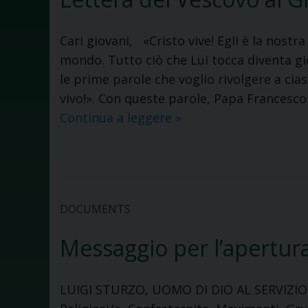
Cari giovani, «Cristo vive! Egli è la nostr
mondo. Tutto ciò che Lui tocca diventa gio
le prime parole che voglio rivolgere a cias
vivo!». Con queste parole, Papa Francesco s
Lettera
Continua a leggere
»
del
Vescovo
ai
Giovani
DOCUMENTS
–
2019
Messaggio per l’apertur
LUIGI STURZO, UOMO DI DIO AL SERVIZIO