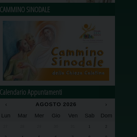
CAMMINO SINODALE
Calendario Appuntamenti
‹
AGOSTO 2026
›
Lun
Mar
Mer
Gio
Ven
Sab
Dom
27
28
29
30
31
1
2