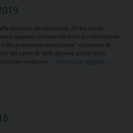
2019
della Giornata del Seminario 2019 e vorrei
L’anno appena concluso ha visto la celebrazione
 e il discernimento vocazionale”, un evento di
to nel cuore di tanti giovani, anche della
Giornata
ni vorrei rivolgermi …
Continua a leggere
»
del
Seminario
2019
18