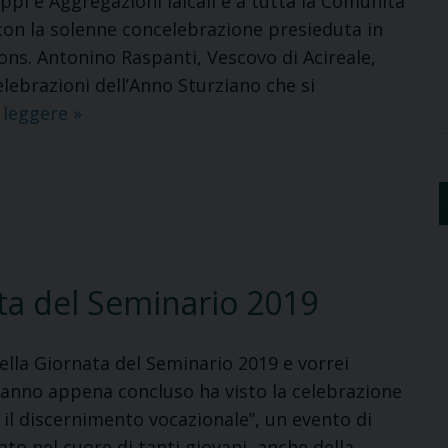
ppi e Aggregazioni laicali e a tutta la Comunità
 con la solenne concelebrazione presieduta in
ons. Antonino Raspanti, Vescovo di Acireale,
elebrazioni dell’Anno Sturziano che si
Messaggio
 leggere
»
per
l’apertura
dell’Anno
Sturziano
ta del Seminario 2019
della Giornata del Seminario 2019 e vorrei
L’anno appena concluso ha visto la celebrazione
 e il discernimento vocazionale”, un evento di
to nel cuore di tanti giovani, anche della