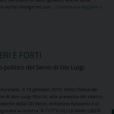
Messa
ni vorrei rivolgermi con …
Continua a leggere
»
per
la
Giorna
del
Semina
2019
ERI E FORTI
politico del Servo di Dio Luigi
turziano, il 19 gennaio 2019, nella Chiesa del
ie di don Luigi Sturzo, alla presenza del nostro
idente della CEI Mons. Antonino Raspanti e di
inaugurata la mostra “A TUTTI GLI UOMINI LIBERI