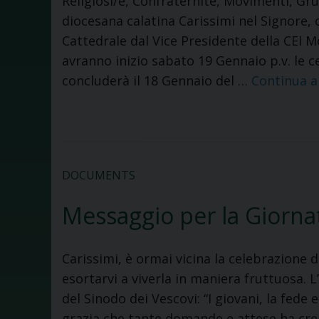
Religiosi/e, Confraternite, Movimenti, Gru
diocesana calatina Carissimi nel Signore,
Cattedrale dal Vice Presidente della CEI M
avranno inizio sabato 19 Gennaio p.v. le c
concluderà il 18 Gennaio del …
Continua a
DOCUMENTS
Messaggio per la Giorna
Carissimi, è ormai vicina la celebrazione 
esortarvi a viverla in maniera fruttuosa. 
del Sinodo dei Vescovi: “I giovani, la fede
grazia che tante domande e attese ha crea