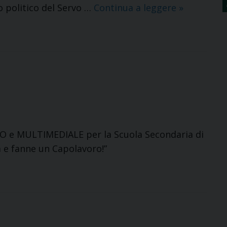
A
 politico del Servo …
Continua a leggere
»
TUTTI
GLI
UOMINI
LIBERI
E
FORTI
a
O e MULTIMEDIALE per la Scuola Secondaria di
 e fanne un Capolavoro!”