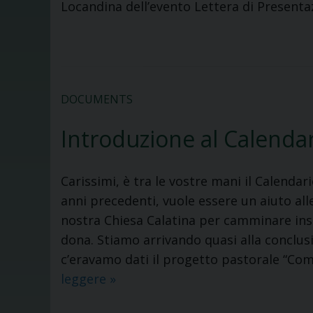
Locandina dell’evento Lettera di Present
DOCUMENTS
Introduzione al Calenda
Carissimi, è tra le vostre mani il Calenda
anni precedenti, vuole essere un aiuto al
nostra Chiesa Calatina per camminare ins
dona. Stiamo arrivando quasi alla conclus
c’eravamo dati il progetto pastorale “Co
Introduzione
leggere
»
al