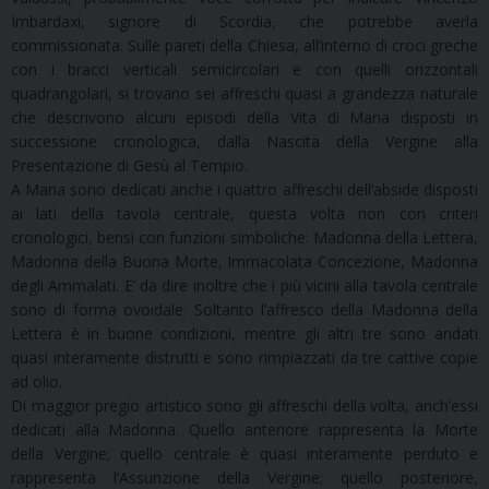
Imbardaxi, signore di Scordia, che potrebbe averla
commissionata. Sulle pareti della Chiesa, all’interno di croci greche
con i bracci verticali semicircolari e con quelli orizzontali
quadrangolari, si trovano sei affreschi quasi a grandezza naturale
che descrivono alcuni episodi della Vita di Maria disposti in
successione cronologica, dalla Nascita della Vergine alla
Presentazione di Gesù al Tempio.
A Maria sono dedicati anche i quattro affreschi dell’abside disposti
ai lati della tavola centrale, questa volta non con criteri
cronologici, bensì con funzioni simboliche: Madonna della Lettera,
Madonna della Buona Morte, Immacolata Concezione, Madonna
degli Ammalati. E’ da dire inoltre che i più vicini alla tavola centrale
sono di forma ovoidale. Soltanto l’affresco della Madonna della
Lettera è in buone condizioni, mentre gli altri tre sono andati
quasi interamente distrutti e sono rimpiazzati da tre cattive copie
ad olio.
Di maggior pregio artistico sono gli affreschi della volta, anch’essi
dedicati alla Madonna. Quello anteriore rappresenta la Morte
della Vergine; quello centrale è quasi interamente perduto e
rappresenta l’Assunzione della Vergine; quello posteriore,