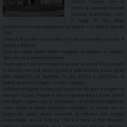
Matteo Imperia, che la
dedicò al Cardinale Antonio
Colonna Branciforte, come
si legge in una lunga
iscrizione incisa sulla lapide posta sul portale e recante la data del
1780.
L’interno è ad una sola navata ed è preziosamente decorato di
stucchi e affreschi.
Sono da notare inoltre l’altare maggiore, la balaustra e i quattro
altari laterali di marmo policromo.
Questi ultimi sono sormontati da tre pale di ottima fattura (opere
di Marcello Vieri e di pittore ignoto) e dalla preziosa statua lignea
della Madonna col Bambino. In una nicchia è conservata la
statua, anch’essa in legno, di Santa Liberata.
Sull’altare maggiore è posta una tavola che raffigura la Vergine col
Bambino e santi, mentre in alto è rappresentato il Padre Eterno
con angeli. L’opera, poi, è sormontata da un’altra immagine del
Padre Eterno in stucco finemente modellato. La tavola, che nel
tempo ha subito diversi interventi di restauro non sempre
inappuntabili, reca la data del 1589 e il nome di Don Vincentio
Valdassi, probabilmente voce corrotta per indicare Vincenzo