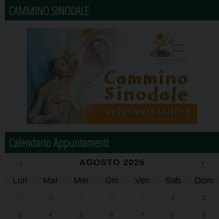
CAMMINO SINODALE
Calendario Appuntamenti
‹
AGOSTO 2026
›
Lun
Mar
Mer
Gio
Ven
Sab
Dom
27
28
29
30
31
1
2
3
4
5
6
7
8
9