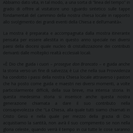
Abbiamo dato vita, in tal modo, a una sorta di “linea del tempo” in
grado di offrire al visitatore uno sguardo sintetico sulle tappe
fondamentali del cammino della nostra chiesa locale in rapporto
allo svolgimento dei grandi eventi della Chiesa e dell’umanità».
La mostra è preparata e accompagnata dalla mostra itinerante
pensata per essere allestita in questo anno speciale nei diversi
paesi della diocesi quale nucleo di cristallizzazione dei contributi
derivanti dalle molteplici realtà ecclesiali locali.
«È Dio che guida i cuori –
prosegue don Brancato
– e guida anche
la storia verso un fine di salvezza; è Lui che nella sua Provvidenza
ha condotto i passi della nostra Chiesa locale attraverso i pastori
che ha posto come guida e maestri nei diversi momenti, a volte
particolarmente difficili, della sua breve, ma intensa storia. In
questa medesima storia si inserisce anche questa nostra
generazione chiamata a dare il suo contributo nella
consapevolezza che “La Chiesa, alla quale tutti siamo chiamati in
Cristo Gesù e nella quale per mezzo della grazia di Dio
acquistiamo la santità, non avrà il suo compimento se non nella
gloria celeste, quando verrà il tempo in cui tutte le cose saranno