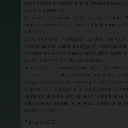
promozione missionaria della Diocesi; sia per q
proprio battesimo.
In questa occasione, sarà rivolto il saluto
ringraziamento a suor Loretta (delle Suore del 
missioni.
Sono numerosi i progetti condotti dal Cdm, i
(cooperazione paesi emergenti) associazione 
Ospedaliero e Amici missionari; e altre realtà re
poveri del terzo mondo, ai Salesiani…
«Ogni anno – conclude suor Olga – il Centro m
anziani, consacrati, ammalati, immigrati, fami
Vangelo di Gesù può rendere possibile: la fratern
attraverso il dialogo e la condivisione di m
tentando di avere uno sguardo lungimirante, sp
missione ad gentes, e tenendo presente la nec
nostre società».
7 giugno 2013