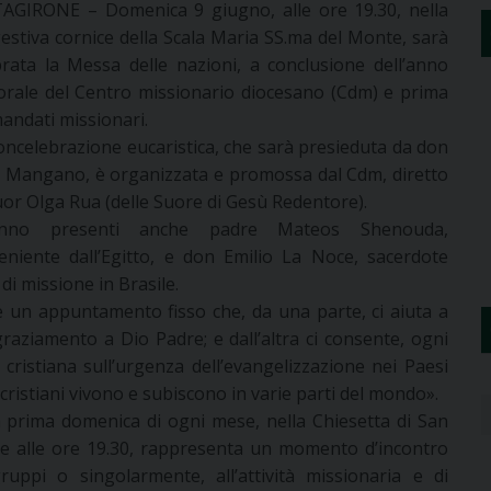
AGIRONE – Domenica 9 giugno, alle ore 19.30, nella
estiva cornice della Scala Maria SS.ma del Monte, sarà
brata la Messa delle nazioni, a conclusione dell’anno
orale del Centro missionario diocesano (Cdm) e prima
mandati missionari.
oncelebrazione eucaristica, che sarà presieduta da don
 Mangano, è organizzata e promossa dal Cdm, diretto
uor Olga Rua (delle Suore di Gesù Redentore).
anno presenti anche padre Mateos Shenouda,
eniente dall’Egitto, e don Emilio La Noce, sacerdote
di missione in Brasile.
è un appuntamento fisso che, da una parte, ci aiuta a
raziamento a Dio Padre; e dall’altra ci consente, ogni
 cristiana sull’urgenza dell’evangelizzazione nei Paesi
i cristiani vivono e subiscono in varie parti del mondo».
la prima domenica di ogni mese, nella Chiesetta di San
re alle ore 19.30, rappresenta un momento d’incontro
uppi o singolarmente, all’attività missionaria e di