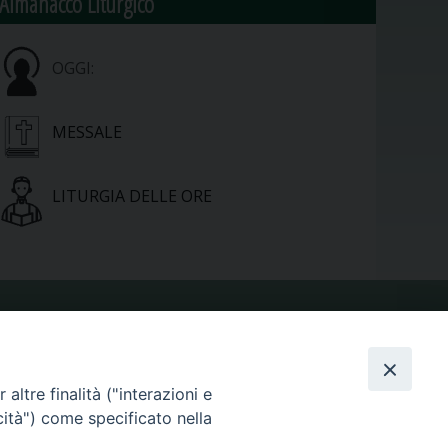
Almanacco Liturgico
OGGI:
MESSALE
LITURGIA DELLE ORE
VIDEOGALLERY
altre finalità ("interazioni e
PHOTOGALLERY
cità") come specificato nella