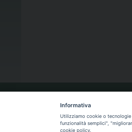
LA NOSTRA DIOCESI
Informativa
Utilizziamo cookie o tecnologie s
IL VESCOVO
funzionalità semplici", "miglior
cookie policy.