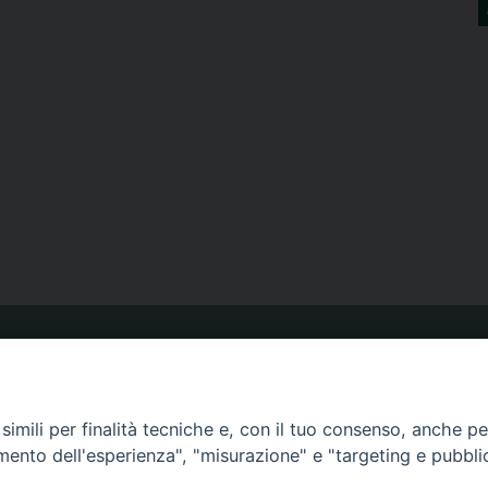
ORARIO MESSE
imili per finalità tecniche e, con il tuo consenso, anche per 
CALENDARIO PASTORALE
amento dell'esperienza", "misurazione" e "targeting e pubbli