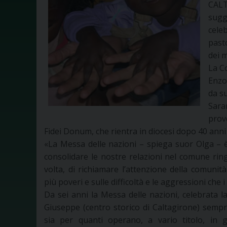
CALT
sugg
cele
past
dei 
La C
Enzo
da s
Sar
prov
Fidei Donum, che rientra in diocesi dopo 40 anni 
«La Messa delle nazioni – spiega suor Olga – 
consolidare le nostre relazioni nel comune ring
volta, di richiamare l’attenzione della comunità
più poveri e sulle difficoltà e le aggressioni che 
Da sei anni la Messa delle nazioni, celebrata 
Giuseppe (centro storico di Caltagirone) semp
sia per quanti operano, a vario titolo, in gr