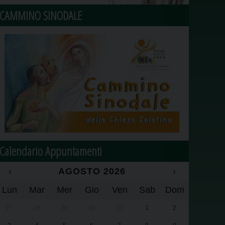
CAMMINO SINODALE
Calendario Appuntamenti
‹
AGOSTO 2026
›
Lun
Mar
Mer
Gio
Ven
Sab
Dom
27
28
29
30
31
1
2