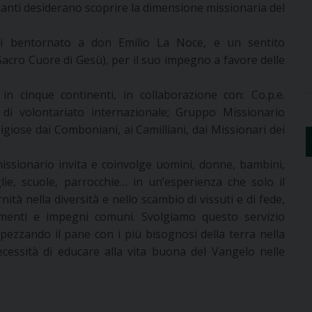
uanti desiderano scoprire la dimensione missionaria del
 di bentornato a don Emilio La Noce, e un sentito
Sacro Cuore di Gesù), per il suo impegno a favore delle
n cinque continenti, in collaborazione con: Co.p.e.
di volontariato internazionale; Gruppo Missionario
ligiose dai Comboniani, ai Camilliani, dai Missionari dei
issionario invita e coinvolge uomini, donne, bambini,
glie, scuole, parrocchie… in un’esperienza che solo il
ità nella diversità e nello scambio di vissuti e di fede,
omenti e impegni comuni. Svolgiamo questo servizio
ezzando il pane con i più bisognosi della terra nella
essità di educare alla vita buona del Vangelo nelle