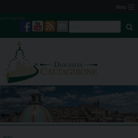
Skip
Menu
to
giovedì 06 agosto 2026
content
facebook
youtube
feed
mail
NEWS