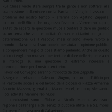
Bartolomeo.
«La Chiesa vuole stare sempre tra la gente e non sottrarsi alla
sua missione di illuminare con la Parola del Vangelo il vissuto e i
problemi del nostro tempo – afferma don Agatino Zappulla,
direttore dell’Ufficio che organizza l’evento -. Vorremmo capire,
aiutati da esperti, la questione muos e tentare di dare un giudizio
su un tema che vede mobilitati Comuni e cittadini con grande
determinazione. Già il Vescovo, mesi or sono, aveva rivolto al
mondo della scienza il suo appello per aiutare l’opinione pubblica
a comprendere meglio di cosa stiamo parlando. Anche su questo
solco ci vogliamo muovere per tentare di dare delle risposte a chi
si interroga su una questione di estremo interesse e
preoccupazione per il nostro territorio».
I lavori del Convegno saranno introdotti da don Zappulla.
A seguire le relazioni di Salvatore Giugno, direttore dell’Ufficio per
la Pastorale sociale e del lavoro della diocesi di Piazza Armerina;
Antonio Mazzeo, giornalista; Marino Miceli, medico; Alessandra
Foti, attivista Mamme No-Muos.
Le conclusioni sono affidate a Nicolò Marino, assessore
regionale dell’energia e dei servizi di pubblica utilità, e a S.E. mons.
Calogero Peri, vescovo di Caltagirone.