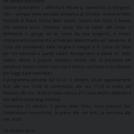
nel Museo diocesano.
«Anche quest’anno – afferma il rettore p. Raimondo Di Gregorio,
ofm – sempre nella seconda domenica di Ottobre, ricorre la felice
festività di Maria SS.ma della Salute. Questo bel titolo a Maria,
che sembra poco cristiano, quasi che la salute del corpo e
dell’anima ci giunge da lei come da una sorgente, è invece
cristianissimo perché sta ad indicare Maria madre del Salvatore, di
Colui che prendendo dalla Vergine il sangue e la carne s’è fatto
per noi salvezza e quindi salute. Rivolgendosi a Maria SS. della
Salute, allora, il popolo cristiano chiede che la presenza del
Salvatore Nostro Gesù Cristo sia il centro, sia l’aiuto e la salvezza
per l’oggi e per l’eternità!».
Il programma prevede dal 10 al 12 ottobre, alcuni appuntamenti
fissi: alle ore 17.00 le confessioni; alle ore 17.30 la recita del
Rosario; alle ore 18.00 la Santa Messa (l’11 sarà anche celebrato il
rito dell’Unzione degli infermi).
Domenica 13 ottobre, il giorno della festa, sono previste due
Celebrazioni eucaristiche, la prima alle ore 9.00, la seconda alle
ore 18.00.
10 ottobre 2013