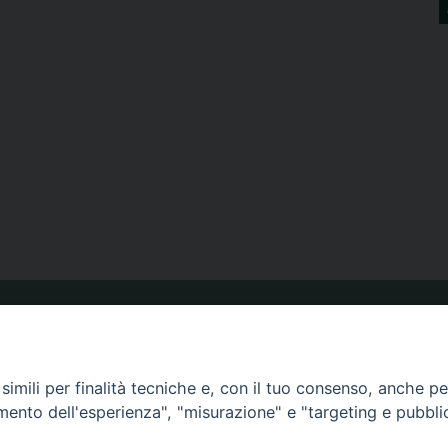
ORARIO MESSE
imili per finalità tecniche e, con il tuo consenso, anche per 
amento dell'esperienza", "misurazione" e "targeting e pubbli
CALENDARIO PASTORALE