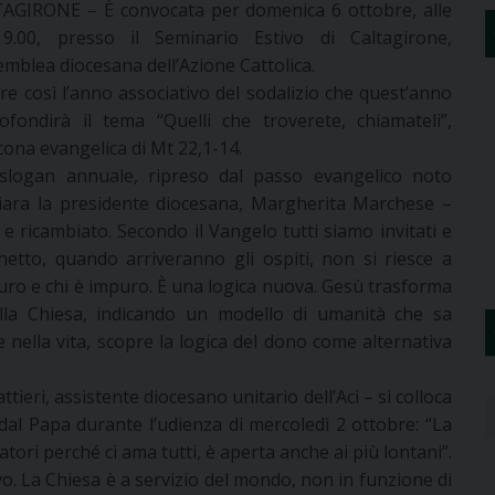
AGIRONE – È convocata per domenica 6 ottobre, alle
9.00, presso il Seminario Estivo di Caltagirone,
emblea diocesana dell’Azione Cattolica.
pre così l’anno associativo del sodalizio che quest’anno
ofondirà il tema “Quelli che troverete, chiamateli”,
icona evangelica di Mt 22,1-14.
slogan annuale, ripreso dal passo evangelico noto
iara la presidente diocesana, Margherita Marchese –
o e ricambiato. Secondo il Vangelo tutti siamo invitati e
hetto, quando arriveranno gli ospiti, non si riesce a
 puro e chi è impuro. È una logica nuova. Gesù trasforma
nella Chiesa, indicando un modello di umanità che sa
e nella vita, scopre la logica del dono come alternativa
ieri, assistente diocesano unitario dell’Aci – si colloca
 dal Papa durante l’udienza di mercoledì 2 ottobre: “La
atori perché ci ama tutti, è aperta anche ai più lontani”.
o. La Chiesa è a servizio del mondo, non in funzione di