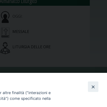
Almanacco Liturgico
OGGI:
MESSALE
LITURGIA DELLE ORE
VIDEOGALLERY
altre finalità ("interazioni e
cità") come specificato nella
PHOTOGALLERY