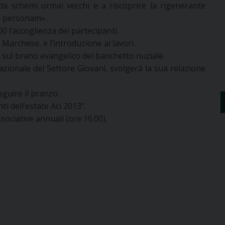
 da schemi ormai vecchi e a riscoprire la rigenerante
ad personam».
0 l’accoglienza dei partecipanti.
, Marchese, e l’introduzione ai lavori.
ne sul brano evangelico del banchetto nuziale.
azionale del Settore Giovani, svolgerà la sua relazione
eguire il pranzo.
ti dell’estate Aci 2013”.
ociative annuali (ore 16.00).