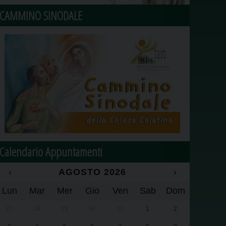
CAMMINO SINODALE
Calendario Appuntamenti
‹
AGOSTO 2026
›
Lun
Mar
Mer
Gio
Ven
Sab
Dom
27
28
29
30
31
1
2