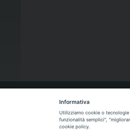
LA NOSTRA DIOCESI
Informativa
Utilizziamo cookie o tecnologie s
funzionalità semplici", "miglior
IL VESCOVO
cookie policy.