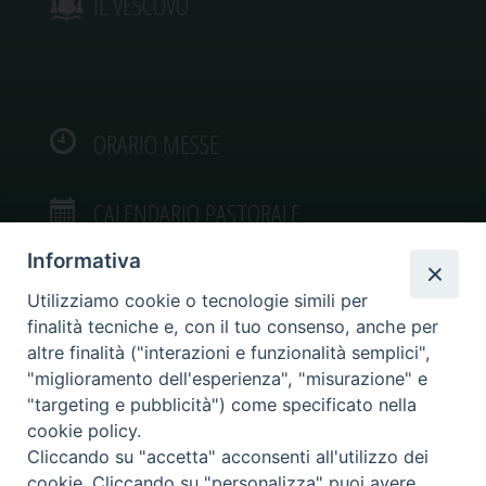
IL VESCOVO
ORARIO MESSE
CALENDARIO PASTORALE
Informativa
Utilizziamo cookie o tecnologie simili per
finalità tecniche e, con il tuo consenso, anche per
VIDEOGALLERY
altre finalità ("interazioni e funzionalità semplici",
"miglioramento dell'esperienza", "misurazione" e
"targeting e pubblicità") come specificato nella
PHOTOGALLERY
cookie policy.
Cliccando su "accetta" acconsenti all'utilizzo dei
cookie. Cliccando su "personalizza" puoi avere