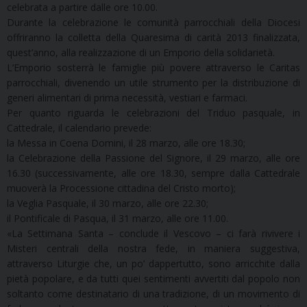
celebrata a partire dalle ore 10.00.
Durante la celebrazione le comunità parrocchiali della Diocesi
offriranno la colletta della Quaresima di carità 2013 finalizzata,
quest’anno, alla realizzazione di un Emporio della solidarietà.
L’Emporio sosterrà le famiglie più povere attraverso le Caritas
parrocchiali, divenendo un utile strumento per la distribuzione di
generi alimentari di prima necessità, vestiari e farmaci.
Per quanto riguarda le celebrazioni del Triduo pasquale, in
Cattedrale, il calendario prevede:
la Messa in Coena Domini, il 28 marzo, alle ore 18.30;
la Celebrazione della Passione del Signore, il 29 marzo, alle ore
16.30 (successivamente, alle ore 18.30, sempre dalla Cattedrale
muoverà la Processione cittadina del Cristo morto);
la Veglia Pasquale, il 30 marzo, alle ore 22.30;
il Pontificale di Pasqua, il 31 marzo, alle ore 11.00.
«La Settimana Santa – conclude il Vescovo – ci farà rivivere i
Misteri centrali della nostra fede, in maniera suggestiva,
attraverso Liturgie che, un po’ dappertutto, sono arricchite dalla
pietà popolare, e da tutti quei sentimenti avvertiti dal popolo non
soltanto come destinatario di una tradizione, di un movimento di