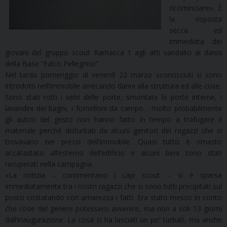
ricominciare». È
la risposta
secca ed
immediata dei
giovani del gruppo scout Ramacca 1 agli atti vandalici ai danni
della Base “Falco Pellegrino”.
Nel tardo pomeriggio di venerdì 22 marzo sconosciuti si sono
introdotti nell’immobile arrecando danni alla struttura ed alle cose.
Sono stati rotti i vetri delle porte, smontate le porte interne, i
lavandini dei bagni, i fornelloni da campo… molto probabilmente
gli autori del gesto non hanno fatto in tempo a trafugare il
materiale perché disturbati da alcuni genitori dei ragazzi che si
trovavano nei pressi dell’immobile. Quasi tutto è rimasto
accatastato all’esterno dell’edificio e alcuni beni sono stati
recuperati nella campagna.
«La notizia – commentano i capi scout – si è sparsa
immediatamente tra i nostri ragazzi che si sono tutti precipitati sul
posto costatando con amarezza i fatti. Era stato messo in conto
che cose del genere potessero avvenire, ma non a soli 13 giorni
dall’inaugurazione. La cosa ci ha lasciati un po’ turbati, ma anche