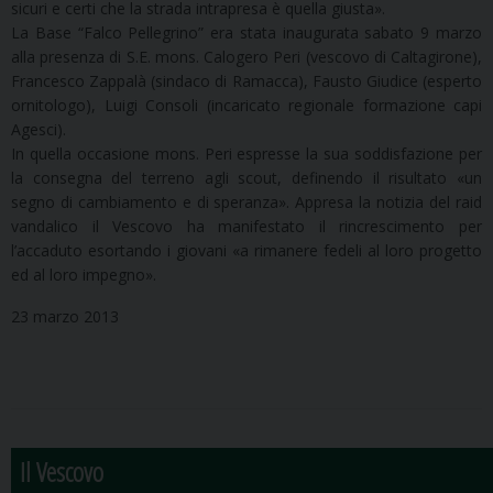
sicuri e certi che la strada intrapresa è quella giusta».
La Base “Falco Pellegrino” era stata inaugurata sabato 9 marzo
alla presenza di S.E. mons. Calogero Peri (vescovo di Caltagirone),
Francesco Zappalà (sindaco di Ramacca), Fausto Giudice (esperto
ornitologo), Luigi Consoli (incaricato regionale formazione capi
Agesci).
In quella occasione mons. Peri espresse la sua soddisfazione per
la consegna del terreno agli scout, definendo il risultato «un
segno di cambiamento e di speranza». Appresa la notizia del raid
vandalico il Vescovo ha manifestato il rincrescimento per
l’accaduto esortando i giovani «a rimanere fedeli al loro progetto
ed al loro impegno».
23 marzo 2013
Il Vescovo