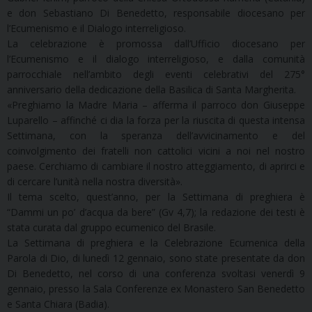
e don Sebastiano Di Benedetto, responsabile diocesano per
l’Ecumenismo e il Dialogo interreligioso.
La celebrazione è promossa dall’Ufficio diocesano per
l’Ecumenismo e il dialogo interreligioso, e dalla comunità
parrocchiale nell’ambito degli eventi celebrativi del 275°
anniversario della dedicazione della Basilica di Santa Margherita.
«Preghiamo la Madre Maria – afferma il parroco don Giuseppe
Luparello – affinché ci dia la forza per la riuscita di questa intensa
Settimana, con la speranza dell’avvicinamento e del
coinvolgimento dei fratelli non cattolici vicini a noi nel nostro
paese. Cerchiamo di cambiare il nostro atteggiamento, di aprirci e
di cercare l’unità nella nostra diversità».
Il tema scelto, quest’anno, per la Settimana di preghiera è
“Dammi un po’ d’acqua da bere” (Gv 4,7); la redazione dei testi è
stata curata dal gruppo ecumenico del Brasile.
La Settimana di preghiera e la Celebrazione Ecumenica della
Parola di Dio, di lunedì 12 gennaio, sono state presentate da don
Di Benedetto, nel corso di una conferenza svoltasi venerdì 9
gennaio, presso la Sala Conferenze ex Monastero San Benedetto
e Santa Chiara (Badia).