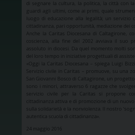
di segnare la cultura, la politica, la città con la
guardi agli ultimi, come ai primi, quale strumen
luogo di educazione alla legalità; un servizio 
cittadinanza, pari opportunità, mediazione dei con
Anche la Caritas Diocesana di Caltagirone, c
coscienza, alla fine del 2002 avviava il suo p
assoluto in diocesi. Da quel momento molti so
del loro tempo in iniziative progettuali di assis
«Oggi la Caritas Diocesana – spiega Luigi Bizzi
Servizio civile in Caritas – promuove, su una zo
San Giovanni Bosco di Caltagirone, un progetto 
sono i minori, attraverso 6 ragazze che svolgera
servizio civile per la Caritas si propone c
cittadinanza attiva e di promozione di un nuovo
sulla solidarietà e la nonviolenza. Il nostro ‘sogn
autentica scuola di cittadinanza».
24 maggio 2016