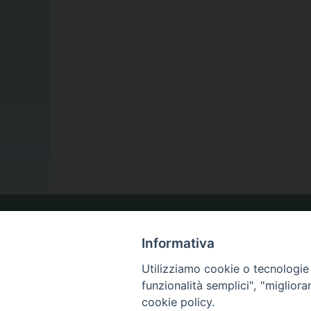
LA NOSTRA DIOCESI
Informativa
Utilizziamo cookie o tecnologie s
funzionalità semplici", "miglior
IL VESCOVO
cookie policy.