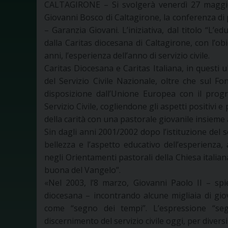
CALTAGIRONE – Si svolgerà venerdì 27 maggio, 
Giovanni Bosco di Caltagirone, la conferenza di 
– Garanzia Giovani. L’iniziativa, dal titolo “L
dalla Caritas diocesana di Caltagirone, con l’obi
anni, l’esperienza dell’anno di servizio civile.
Caritas Diocesana e Caritas Italiana, in questi 
del Servizio Civile Nazionale, oltre che sul Fo
disposizione dall’Unione Europea con il prog
Servizio Civile, cogliendone gli aspetti positiv
della carità con una pastorale giovanile insieme 
Sin dagli anni 2001/2002 dopo l’istituzione del se
bellezza e l’aspetto educativo dell’esperienza,
negli Orientamenti pastorali della Chiesa italian
buona del Vangelo”.
«Nel 2003, l’8 marzo, Giovanni Paolo II – spi
diocesana – incontrando alcune migliaia di giovan
come “segno dei tempi”. L’espressione “seg
discernimento del servizio civile oggi, per diversi