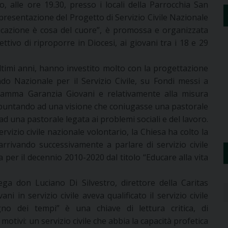
alle ore 19.30, presso i locali della Parrocchia San
presentazione del Progetto di Servizio Civile Nazionale
’educazione è cosa del cuore”, è promossa e organizzata
ettivo di riproporre in Diocesi, ai giovani tra i 18 e 29
ultimi anni, hanno investito molto con la progettazione
ndo Nazionale per il Servizio Civile, su Fondi messi a
ramma Garanzia Giovani e relativamente alla misura
i e puntando ad una visione che coniugasse una pastorale
ad una pastorale legata ai problemi sociali e del lavoro.
rvizio civile nazionale volontario, la Chiesa ha colto la
 arrivando successivamente a parlare di servizio civile
a per il decennio 2010-2020 dal titolo “Educare alla vita
ega don Luciano Di Silvestro, direttore della Caritas
i in servizio civile aveva qualificato il servizio civile
no dei tempi” è una chiave di lettura critica, di
 motivi: un servizio civile che abbia la capacità profetica