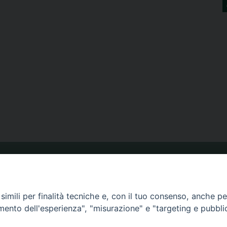
ORARIO MESSE
imili per finalità tecniche e, con il tuo consenso, anche per 
amento dell'esperienza", "misurazione" e "targeting e pubbli
CALENDARIO PASTORALE