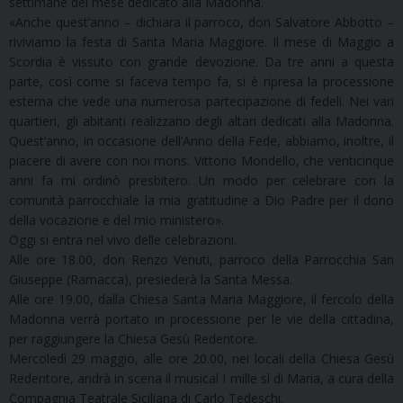
settimane del mese dedicato alla Madonna.
«Anche quest’anno – dichiara il parroco, don Salvatore Abbotto –
riviviamo la festa di Santa Maria Maggiore. Il mese di Maggio a
Scordia è vissuto con grande devozione. Da tre anni a questa
parte, così come si faceva tempo fa, si è ripresa la processione
esterna che vede una numerosa partecipazione di fedeli. Nei vari
quartieri, gli abitanti realizzano degli altari dedicati alla Madonna.
Quest’anno, in occasione dell’Anno della Fede, abbiamo, inoltre, il
piacere di avere con noi mons. Vittorio Mondello, che venticinque
anni fa mi ordinò presbitero. Un modo per celebrare con la
comunità parrocchiale la mia gratitudine a Dio Padre per il dono
della vocazione e del mio ministero».
Oggi si entra nel vivo delle celebrazioni.
Alle ore 18.00, don Renzo Venuti, parroco della Parrocchia San
Giuseppe (Ramacca), presiederà la Santa Messa.
Alle ore 19.00, dalla Chiesa Santa Maria Maggiore, il fercolo della
Madonna verrà portato in processione per le vie della cittadina,
per raggiungere la Chiesa Gesù Redentore.
Mercoledì 29 maggio, alle ore 20.00, nei locali della Chiesa Gesù
Redentore, andrà in scena il musical I mille sì di Maria, a cura della
Compagnia Teatrale Siciliana di Carlo Tedeschi.