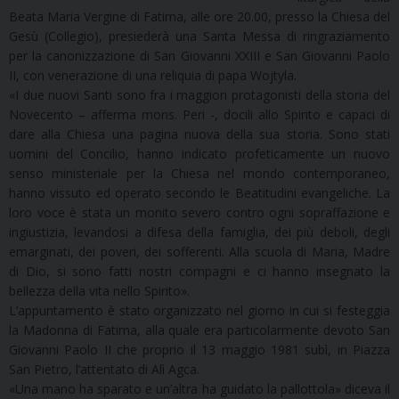
Beata Maria Vergine di Fatima, alle ore 20.00, presso la Chiesa del
Gesù (Collegio), presiederà una Santa Messa di ringraziamento
per la canonizzazione di San Giovanni XXIII e San Giovanni Paolo
II, con venerazione di una reliquia di papa Wojtyla.
«I due nuovi Santi sono fra i maggiori protagonisti della storia del
Novecento – afferma mons. Peri -, docili allo Spirito e capaci di
dare alla Chiesa una pagina nuova della sua storia. Sono stati
uomini del Concilio, hanno indicato profeticamente un nuovo
senso ministeriale per la Chiesa nel mondo contemporaneo,
hanno vissuto ed operato secondo le Beatitudini evangeliche. La
loro voce è stata un monito severo contro ogni sopraffazione e
ingiustizia, levandosi a difesa della famiglia, dei più deboli, degli
emarginati, dei poveri, dei sofferenti. Alla scuola di Maria, Madre
di Dio, si sono fatti nostri compagni e ci hanno insegnato la
bellezza della vita nello Spirito».
L’appuntamento è stato organizzato nel giorno in cui si festeggia
la Madonna di Fatima, alla quale era particolarmente devoto San
Giovanni Paolo II che proprio il 13 maggio 1981 subì, in Piazza
San Pietro, l’attentato di Alì Agca.
«Una mano ha sparato e un’altra ha guidato la pallottola» diceva il