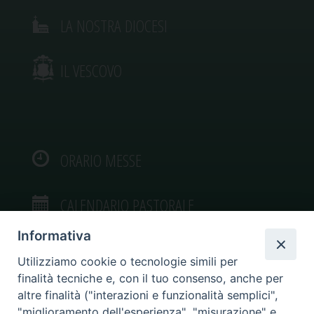
LA NOSTRA DIOCESI
IL VESCOVO
ORARIO MESSE
CALENDARIO PASTORALE
Informativa
Utilizziamo cookie o tecnologie simili per
finalità tecniche e, con il tuo consenso, anche per
VIDEOGALLERY
altre finalità ("interazioni e funzionalità semplici",
"miglioramento dell'esperienza", "misurazione" e