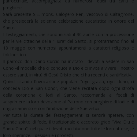
parrocchiale, accompagnata da numerosi fedeli tra canti e
preghiere.
Sarà presente S.E. mons. Calogero Peri, vescovo di Caltagirone,
che presiederà la solenne celebrazione eucaristica in onore del
Santo.
I festeggiamenti, che sono iniziati il 30 aprile con la processione
per le vie cittadine della “Fiura” del Santo, si protrarranno fino al
18 maggio con numerosi appuntamenti a caratteri religioso e
folcloristico.
Il parroco don Dario Curcio ha invitato i devoti a vedere in San
Cono «il modello che ci conduce a Dio e ci invita a vivere il nostro
essere santi, in virtù di Gesù Cristo che ci ha redenti e santificati».
Quindi citando l’invocazione popolare “ogni grazia, ogni dono, ci
conceda Dio e San Cono”, che viene recitata dopo ogni strofa
della coroncina di lodi al Santo, raccomanda ai fedeli di
«esprimere la loro devozione al Patrono con preghiere di lodi e di
ringraziamento e con l’imitazione delle Sue virtù».
Per tutta la durata dei festeggiamenti si sentirà ripetere, con
grande spirito di fede, il tradizionale e accorato grido “Viva Diu e
Santu Conu”, nel quale i devoti racchiudono tutte le loro attese, le
loro speranze, i desideri e i progetti.