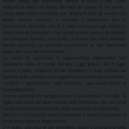
nostro Santo, per annunciare l’amore di Gesù. È una scelta
maturata in linea con l’invito del Papa ad “uscire da noi stessi…
Uscire dalle nostre comunità, per andare lì dove gli uomini e le
donne vivono, lavorano e soffrono e annunciare loro la
misericordia del Padre che si è fatta conoscere agli uomini in
Gesù Cristo di Nazareth”». Con queste parole i parroci di Militello,
don Giuseppe Federico, don Emilio La Noce e don Fabio Randello
hanno introdotto la comunità parrocchiale di San Benedetto
Abate alla festa del Santo titolare.
La novità di quest’anno è rappresentata dall’iniziativa San
Benedetto visita le nostre famiglie. Oggi giorno, dal 4 luglio
scorso, il busto simulacro di San Benedetto è stato portato nei
quartieri della cittadina. Una suggestiva occasione per incontrare i
residenti e sperimentare, nella tradizione, una nuova forma di
evangelizzazione.
Questa coinvolgente peregrinazione si concluderà il 10 luglio, la
vigilia della festa del Santo titolare della Parrocchia, alle ore 19.00
con la Santa Messa e il ricordo degli anniversari di matrimonio.
Alle ore 21.30 in piazza Vittorio Emanuele si esibirà in concerto la
cover band Modà & Negroamaro.
L’11 luglio, solennità di San Benedetto Abate, il programma della