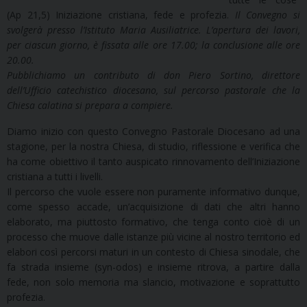
(Ap 21,5) Iniziazione cristiana, fede e profezia.
Il Convegno si
svolgerà presso l’Istituto Maria Ausiliatrice. L’apertura dei lavori,
per ciascun giorno, è fissata alle ore 17.00; la conclusione alle ore
20.00.
Pubblichiamo un contributo di don Piero Sortino, direttore
dell’Ufficio catechistico diocesano, sul percorso pastorale che la
Chiesa calatina si prepara a compiere.
Diamo inizio con questo Convegno Pastorale Diocesano ad una
stagione, per la nostra Chiesa, di studio, riflessione e verifica che
ha come obiettivo il tanto auspicato rinnovamento dell’Iniziazione
cristiana a tutti i livelli.
Il percorso che vuole essere non puramente informativo dunque,
come spesso accade, un’acquisizione di dati che altri hanno
elaborato, ma piuttosto formativo, che tenga conto cioè di un
processo che muove dalle istanze più vicine al nostro territorio ed
elabori così percorsi maturi in un contesto di Chiesa sinodale, che
fa strada insieme (syn-odos) e insieme ritrova, a partire dalla
fede, non solo memoria ma slancio, motivazione e soprattutto
profezia.