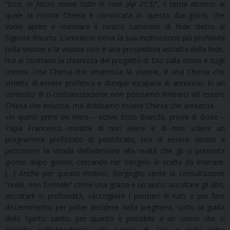
“
Ecco, io faccio nuove tutte le cose (Ap 21,5)
“, il tema attorno al
quale la nostra Chiesa è convocata in questa due-giorni, che
vuole aprire e rilanciare il nostro cammino di fede dietro al
Signore Risorto. L’annuncio trova la sua motivazione più profonda
nella visione e la visione non è una prospettiva astratta della fede,
ma al contrario la chiarezza del progetto di Dio sulla storia e sugli
uomini. Una Chiesa che smarrisca la visione, è una Chiesa che
smette di essere profetica e dunque incapace di annuncio. In un
contesto di ri-cristianizzazione non possiamo limitarci ad essere
Chiesa che enuncia, ma dobbiamo essere Chiesa che annuncia.
«In questi primi sei mesi – scrive Enzo Bianchi, priore di Bose –
Papa Francesco mostra di non avere e di non volere un
programma prefissato di pontificato, ma di essere deciso a
percorrere la strada dell’adesione alla realtà che gli si presenta
giorno dopo giorno, cercando nel Vangelo le scelte da inverare.
[…] Anche per questo motivo, Bergoglio sente la consultazione
“reale, non formale” come una grazia e un aiuto: ascoltare gli altri,
ascoltarli in profondità, raccogliere i pensieri di tutti e poi fare
discernimento per poter decidere nella preghiera, sotto la guida
dello Spirito santo, per quanto è possibile a un uomo che si
esercita nell’obbedienza alla parola di Dio e nella retta