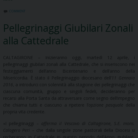
COMMENT
Pellegrinaggi Giubilari Zonali
alla Cattedrale
CALTAGIRONE – Inizieranno oggi, martedì 12 aprile, i
pellegrinaggi giubilari zonali alla Cattedrale, che si inseriscono nei
festeggiamenti dell’anno Bicentenario e dell’anno della
Misericordia. È stato il Pellegrinaggio diocesano dell’
11 Gennaio
2016
, a introdurci con solennità alla stagione dei pellegrinaggi che
ciascuna comunità, gruppo e singoli fedeli, decideranno per
recarsi alla Porta Santa da attraversare come segno dell’impegno
che chiama tutti e ciascuno a ripetere l’
opzione pasquale
della
propria vita credente.
«I pellegrinaggi –
afferma il Vescovo di Caltagirone, S.E. mons.
Calogero Peri
– che dalla singole zone pastorali della Diocesi si
recheranno in Cattedrale in questo periodo dell’Anno giubilare,