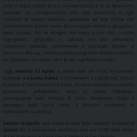
sono il segno visibile di una consapevolezza e di un dinamismo
spirituale. La consapevolezza che ogni parrocchia e ogni
comunità di questo territorio appartiene ad una Chiesa che
concretamente prende nome da uno spazio umano e geografico
detto Diocesi, che ne disegna, non tanto e non solo i confini
“topografici”, geopolitici o culturali, ma una armoniosa
comunione spirituale, sacramentale e pastorale. Attorno al
Vescovo e alla sua Cattedra questo peregrinare dinamico assume
un significato che va ben oltre gli altri significati possibili».
Oggi,
martedì 12 Aprile
, a partire dalle ore 17.30, le comunità
ecclesiali di
Licodia Eubea
si ritroveranno a Caltagirone, presso
la chiesa di San Francesco di Paola, da dove inizieranno una breve
processione pellegrinante verso la chiesa Cattedrale,
accompagnati dalla Reliquia di Santa Margherita. Dopo il
passaggio dalla Porta Santa, il Vescovo presiederà la
Celebrazione Eucaristica.
Sabato 16 Aprile
, sarà invece la volta delle comunità ecclesiali di
Vizzini
che si ritroveranno anch’esse dalle ore 17.30 nella chiesa
di San Francesco di Paola con la Reliquia di San Gregorio.