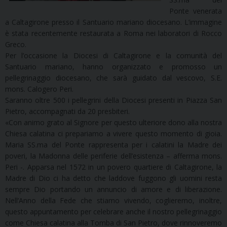
Ponte venerata
a Caltagirone presso il Santuario mariano diocesano. L’immagine
è stata recentemente restaurata a Roma nei laboratori di Rocco
Greco.
Per l’occasione la Diocesi di Caltagirone e la comunità del
Santuario mariano, hanno organizzato e promosso un
pellegrinaggio diocesano, che sarà guidato dal vescovo, S.E.
mons. Calogero Peri.
Saranno oltre 500 i pellegrini della Diocesi presenti in Piazza San
Pietro, accompagnati da 20 presbiteri.
«Con animo grato al Signore per questo ulteriore dono alla nostra
Chiesa calatina ci prepariamo a vivere questo momento di gioia.
Maria SS.ma del Ponte rappresenta per i calatini la Madre dei
poveri, la Madonna delle periferie dell’esistenza – afferma mons.
Peri -. Apparsa nel 1572 in un povero quartiere di Caltagirone, la
Madre di Dio ci ha detto che laddove fuggono gli uomini resta
sempre Dio portando un annuncio di amore e di liberazione.
Nell’Anno della Fede che stiamo vivendo, coglieremo, inoltre,
questo appuntamento per celebrare anche il nostro pellegrinaggio
come Chiesa calatina alla Tomba di San Pietro, dove rinnoveremo