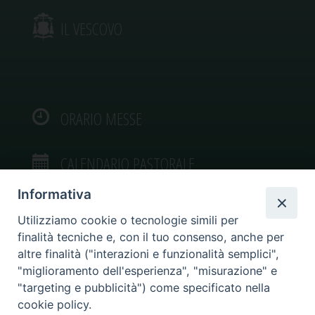
IL VESCOVO
ORARIO MESSE
CALENDARIO PASTORALE
Informativa
Utilizziamo cookie o tecnologie simili per
finalità tecniche e, con il tuo consenso, anche per
VIDEOGALLERY
altre finalità ("interazioni e funzionalità semplici",
"miglioramento dell'esperienza", "misurazione" e
"targeting e pubblicità") come specificato nella
PHOTOGALLERY
cookie policy.