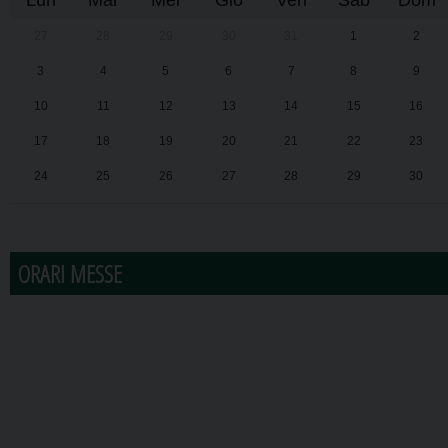
Lun
Mar
Mer
Gio
Ven
Sab
Dom
27
28
29
30
31
1
2
3
4
5
6
7
8
9
10
11
12
13
14
15
16
17
18
19
20
21
22
23
24
25
26
27
28
29
30
31
1
2
3
4
5
6
ORARI MESSE