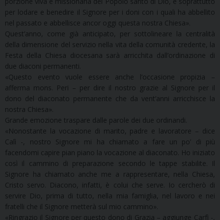
porzione viva e missionaria del Popolo santo di Dio, e soprattutto
per lodare e benedire il Signore per i doni con i quali ha abbellito
nel passato e abbellisce ancor oggi questa nostra Chiesa».
Quest’anno, come già anticipato, per sottolineare la centralità
della dimensione del servizio nella vita della comunità credente, la
Festa della Chiesa diocesana sarà arricchita dall’ordinazione di
due diaconi permanenti.
«Questo evento vuole essere anche l’occasione propizia –
afferma mons. Peri – per dire il nostro grazie al Signore per il
dono del diaconato permanente che da vent’anni arricchisce la
nostra Chiesa».
Grande emozione traspare dalle parole dei due ordinandi.
«Nonostante la vocazione di marito, padre e lavoratore – dice
Calì -, nostro Signore mi ha chiamato a fare un po’ di più
facendomi capire pian piano la vocazione al diaconato. Ho iniziato
così il cammino di preparazione secondo le tappe stabilite. Il
Signore ha chiamato anche me a rappresentare, nella Chiesa,
Cristo servo. Diacono, infatti, è colui che serve. Io cercherò di
servire Dio, prima di tutto, nella mia famiglia, nel lavoro e nei
fratelli che il Signore metterà sul mio cammino».
«Ringrazio il Signore per questo dono di Grazia – aggiunge Carfì -,