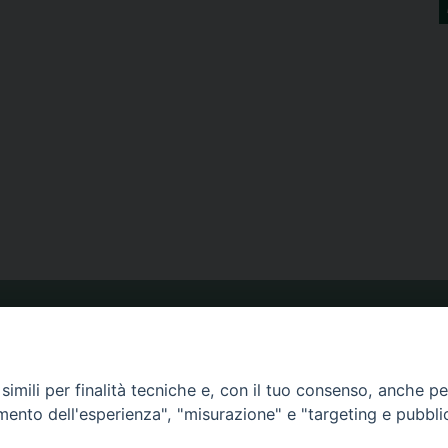
ORARIO MESSE
imili per finalità tecniche e, con il tuo consenso, anche per 
CALENDARIO PASTORALE
amento dell'esperienza", "misurazione" e "targeting e pubbli