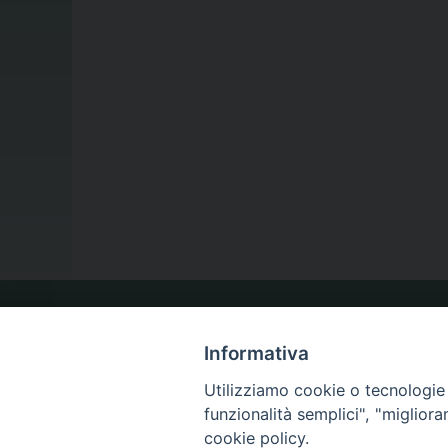
LA NOSTRA DIOCESI
Informativa
Utilizziamo cookie o tecnologie s
IL VESCOVO
funzionalità semplici", "miglior
cookie policy.