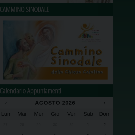
CAMMINO SINODALE
Calendario Appuntamenti
‹
AGOSTO 2026
›
Lun
Mar
Mer
Gio
Ven
Sab
Dom
27
28
29
30
31
1
2