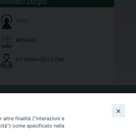
Almanacco Liturgico
OGGI:
MESSALE
LITURGIA DELLE ORE
VIDEOGALLERY
altre finalità ("interazioni e
PHOTOGALLERY
cità") come specificato nella