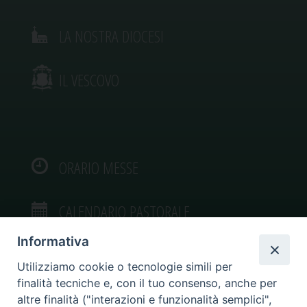
LA NOSTRA DIOCESI
IL VESCOVO
ORARIO MESSE
CALENDARIO PASTORALE
Informativa
Utilizziamo cookie o tecnologie simili per
finalità tecniche e, con il tuo consenso, anche per
VIDEOGALLERY
altre finalità ("interazioni e funzionalità semplici",