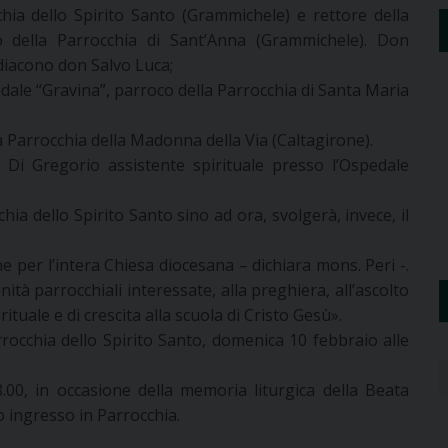
hia dello Spirito Santo (Grammichele) e rettore della
 della Parrocchia di Sant’Anna (Grammichele). Don
 diacono don Salvo Luca;
edale “Gravina”, parroco della Parrocchia di Santa Maria
a Parrocchia della Madonna della Via (Caltagirone).
i Gregorio assistente spirituale presso l’Ospedale
ia dello Spirito Santo sino ad ora, svolgerà, invece, il
 per l’intera Chiesa diocesana – dichiara mons. Peri -.
ità parrocchiali interessate, alla preghiera, all’ascolto
ituale e di crescita alla scuola di Cristo Gesù».
rrocchia dello Spirito Santo, domenica 10 febbraio alle
8.00, in occasione della memoria liturgica della Beata
o ingresso in Parrocchia.