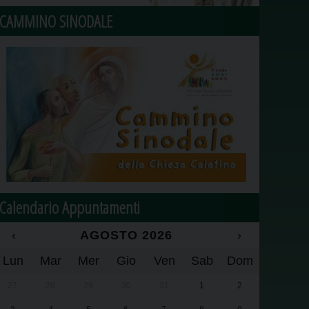
CAMMINO SINODALE
Calendario Appuntamenti
‹
AGOSTO 2026
›
Lun
Mar
Mer
Gio
Ven
Sab
Dom
27
28
29
30
31
1
2