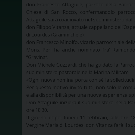
don Francesco Attaguile, parroco della Parrocc
Chiesa di San Rocco, confermandolo parroco
Attaguile sarà coadiuvato nel suo ministero dal
don Filippo Vitanza, attuale cappellano dell’Osp
di Lourdes (Grammichele);
don Francesco Minolfo, vicario parrocchiale dell
Mons. Peri ha anche nominato fra’ Raimondo D
“Gravina”.
Don Michele Guzzardi, che ha guidato la Parrocch
suo ministero pastorale nella Marina Militare.
«Ogni nuova nomina porta con sé la sollecitudine
Per questo motivo invito tutti, non solo le comun
e alla disponibilità per una nuova esperienza spir
Don Attaguile inizierà il suo ministero nella Pa
ore 18.30.
Il giorno dopo, lunedì 11 febbraio, alle ore 1
Vergine Maria di Lourdes, don Vitanza farà il su