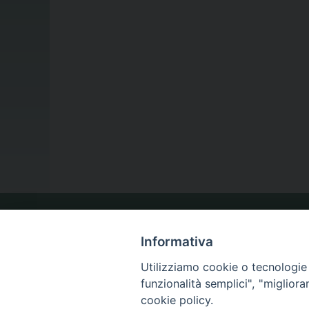
LA NOSTRA DIOCESI
Informativa
Utilizziamo cookie o tecnologie s
funzionalità semplici", "miglior
IL VESCOVO
cookie policy.