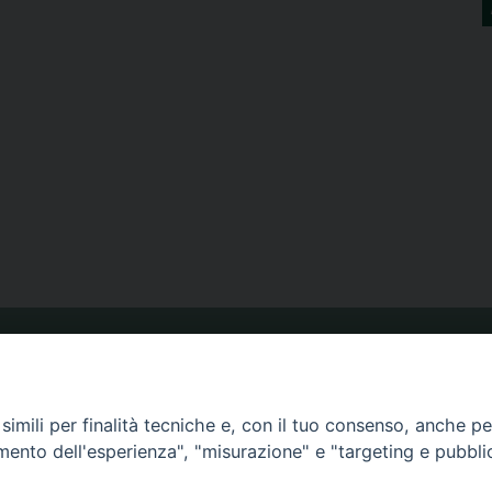
ORARIO MESSE
imili per finalità tecniche e, con il tuo consenso, anche per 
amento dell'esperienza", "misurazione" e "targeting e pubbli
CALENDARIO PASTORALE